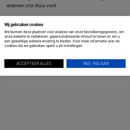
iedereen zich thuis voelt
Wij gebruiken cookies
We kunnen deze plaatsen voor analyse van onze bezoekersgegevens, om
onze website te verbeteren, gepersonaliseerde inhoud te tonen en om u
Primaire
een geweldige website-ervaring te bieden. Voor meer informatie over de
TRAVMAGAZINE: DE PODCAST
cookies die we gebruiken opent u de instellingen.
Sidebar
ACCEPTEER ALLES
NEE, PAS AAN