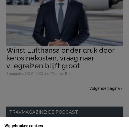
Winst Lufthansa onder druk door
kerosinekosten, vraag naar
vliegreizen blijft groot
4 augustus 2026
14:00
door
Theo de Reus
Volgende pagina »
Primaire
TRAVMAGAZINE: DE PODCAST
Sidebar
Wij gebruiken cookies