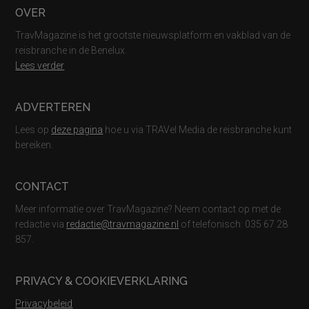
Footer
OVER
TravMagazine is het grootste nieuwsplatform en vakblad van de
reisbranche in de Benelux.
Lees verder
ADVERTEREN
Lees op
deze pagina
hoe u via TRAVel Media de reisbranche kunt
bereiken.
CONTACT
Meer informatie over TravMagazine? Neem contact op met de
redactie via
redactie@travmagazine.nl
of telefonisch: 035 67 28
857.
PRIVACY & COOKIEVERKLARING
Privacybeleid