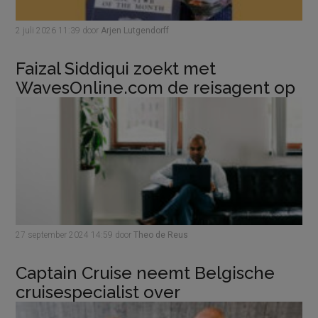
2 juli 2026
11:39
door
Arjen Lutgendorff
Faizal Siddiqui zoekt met
WavesOnline.com de reisagent op
27 september 2024
14:59
door
Theo de Reus
Captain Cruise neemt Belgische
cruisespecialist over