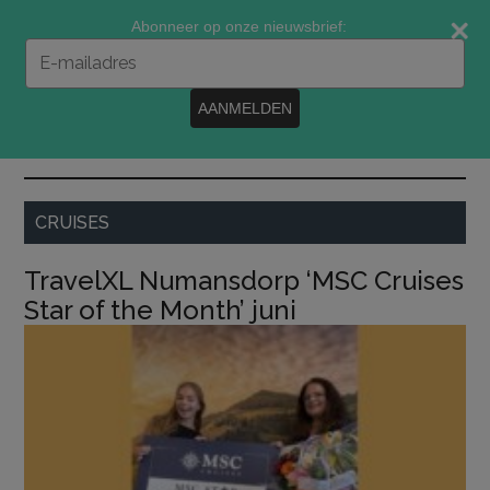
Door
Spring
Spring
Abonneer op onze nieuwsbrief:
naar
naar
naar
Typ
de
de
de
je
e-
hoofd
eerste
voettekst
AANMELDEN
mailadres
inhoud
sidebar
in
MENU
CRUISES
TravelXL Numansdorp ‘MSC Cruises
Star of the Month’ juni