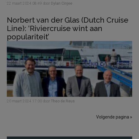
22 maart 2024
08:49
door
Dylan Cinjee
Norbert van der Glas (Dutch Cruise
Line): ‘Riviercruise wint aan
populariteit’
20 maart 2024
17:00
door
Theo de Reus
Volgende pagina »
Primaire