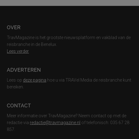
Footer
OVER
TravMagazine is het grootste nieuwsplatform en vakblad van de
reisbranche in de Benelux.
Lees verder
ADVERTEREN
Lees op
deze pagina
hoe u via TRAVel Media de reisbranche kunt
bereiken.
CONTACT
Meer informatie over TravMagazine? Neem contact op met de
redactie via
redactie@travmagazine.nl
of telefonisch: 035 67 28
857.