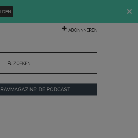
LDEN
INLOGGEN
ABONNNEREN
ZOEKEN
rimaire
RAVMAGAZINE: DE PODCAST
idebar