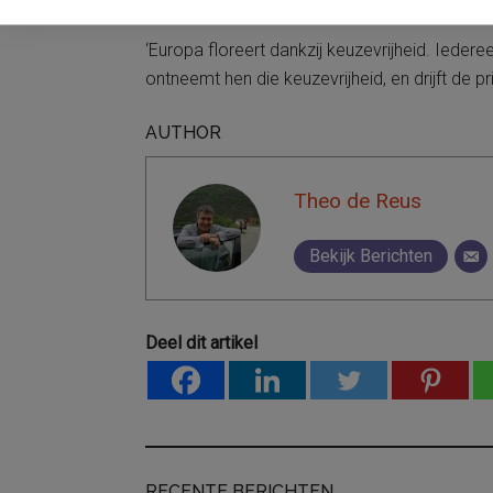
‘Europa floreert dankzij keuzevrijheid. Ieder
ontneemt hen die keuzevrijheid, en drijft de pri
AUTHOR
Theo de Reus
Bekijk Berichten
Deel dit artikel
RECENTE BERICHTEN