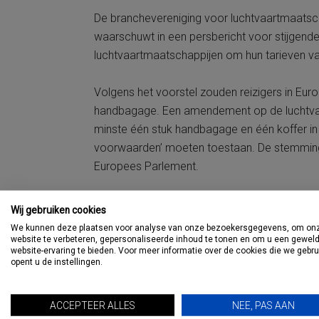
De branchevereniging voor luchtvaartmaatscha
waarschuwt in een persbericht voor stijgende 
luchtvaartmaatschappijen om hun tarieven vas
Volgens het voorstel zouden reizigers in Eur
handbagage. Een amendement op de luchtvaa
minste één stuk handbagage en één koffer in d
voorwaarden’ moeten toestaan. De stemming 
Europees Parlement.
De achtergrond hiervan is het toenemend aan
Wij gebruiken cookies
niet-transparante prijsmodellen. Veel budget
We kunnen deze plaatsen voor analyse van onze bezoekersgegevens, om on
trolleys.
website te verbeteren, gepersonaliseerde inhoud te tonen en om u een gewel
website-ervaring te bieden. Voor meer informatie over de cookies die we gebr
opent u de instellingen.
De Europese luchtvaartvereniging Airlines for E
De organisatie, waarvan luchtvaartmaatschapp
ACCEPTEER ALLES
NEE, PAS AAN
zijn, waarschuwt voor een inbreuk op de ond