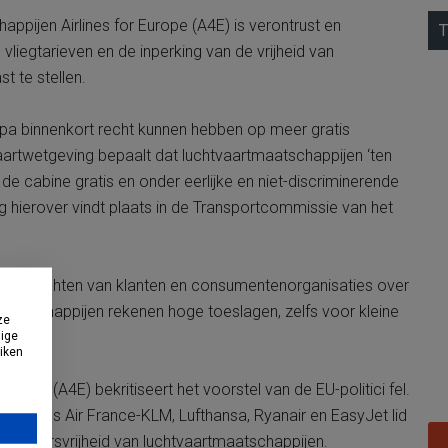
ppijen Airlines for Europe (A4E) is verontrust en
T
vliegtarieven en de inperking van de vrijheid van
t te stellen.
opa binnenkort recht kunnen hebben op meer gratis
rtwetgeving bepaalt dat luchtvaartmaatschappijen ‘ten
e cabine gratis en onder eerlijke en niet-discriminerende
hierover vindt plaats in de Transportcommissie van het
tal klachten van klanten en consumentenorganisaties over
maatschappijen rekenen hoge toeslagen, zelfs voor kleine
ze
dige
uiken
urope (A4E) bekritiseert het voorstel van de EU-politici fel.
ijen als Air France-KLM, Lufthansa, Ryanair en EasyJet lid
ernemersvrijheid van luchtvaartmaatschappijen.