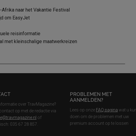
Afrika naar het Vakantie Festival
ijd om EasyJet
uele reisinformatie
ival met kleinschalige maatwerkreizen
TACT
PROBLEMEN MET
AANMELDEN?
nformatie over TravMagazine?
Lees op onze
FAQ pagina
wat u ku
ontact op met de redactie via
doen om de problemen met uw
ie@travmagazine.nl
of
premium account op te lossen
nisch: 035 67 28 857.