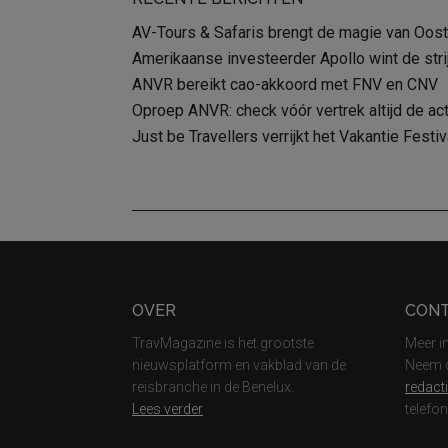
AV-Tours & Safaris brengt de magie van Oost-
Amerikaanse investeerder Apollo wint de str
ANVR bereikt cao-akkoord met FNV en CNV
Oproep ANVR: check vóór vertrek altijd de act
Just be Travellers verrijkt het Vakantie Fest
Footer
OVER
CON
TravMagazine is het grootste
Meer i
nieuwsplatform en vakblad van de
Neem c
reisbranche in de Benelux.
redact
Lees verder
telefo