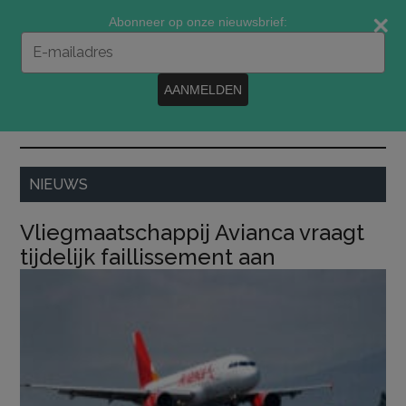
Door
Spring
Spring
Abonneer op onze nieuwsbrief:
naar
naar
naar
Typ
de
de
de
je
e-
hoofd
eerste
voettekst
AANMELDEN
mailadres
inhoud
sidebar
in
MENU
NIEUWS
Vliegmaatschappij Avianca vraagt
tijdelijk faillissement aan