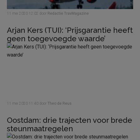
11 mei 2020
12:02
door
Redactie TravMagazine
Arjan Kers (TUI): ‘Prijsgarantie heeft
geen toegevoegde waarde’
11 mei 2020
11:40
door
Theo de Reus
Oostdam: drie trajecten voor brede
steunmaatregelen