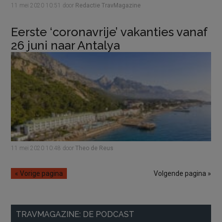
11 mei 2020
10:51
door
Redactie TravMagazine
Eerste ‘coronavrije’ vakanties vanaf
26 juni naar Antalya
11 mei 2020
10:48
door
Theo de Reus
« Vorige pagina
Volgende pagina »
Primaire
TRAVMAGAZINE: DE PODCAST