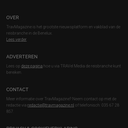
Footer
OVER
TravMagazine is het grootste nieuwsplatform en vakblad van de
reisbranche in de Benelux.
Lees verder
ADVERTEREN
Lees op
deze pagina
hoe u via TRAVel Media de reisbranche kunt
bereiken.
CONTACT
Meer informatie over TravMagazine? Neem contact op met de
redactie via
redactie@travmagazine.nl
of telefonisch: 035 67 28
857.