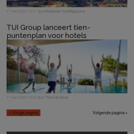
11 mei 2020
13:51
door
Redactie TravMagazine
TUI Group lanceert tien-
puntenplan voor hotels
11 mei 2020
13:24
door
Theo de Reus
« Vorige pagina
Volgende pagina »
Primaire