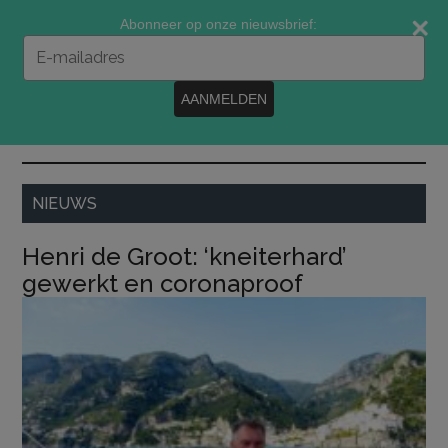
Door
Spring
Spring
Abonneer op onze nieuwsbrief:
naar
naar
naar
Typ
de
de
de
je
e-
hoofd
eerste
voettekst
AANMELDEN
mailadres
inhoud
sidebar
in
MENU
NIEUWS
Henri de Groot: ‘kneiterhard’
gewerkt en coronaproof