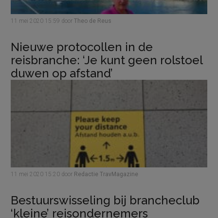
11 mei 2020
15:59
door
Theo de Reus
Nieuwe protocollen in de
reisbranche: ‘Je kunt geen rolstoel
duwen op afstand’
11 mei 2020
15:20
door
Redactie TravMagazine
Bestuurswisseling bij brancheclub
‘kleine’ reisondernemers