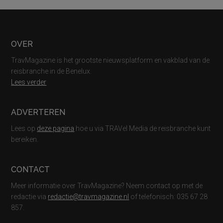
Footer
OVER
TravMagazine is het grootste nieuwsplatform en vakblad van de
reisbranche in de Benelux.
Lees verder
ADVERTEREN
Lees op
deze pagina
hoe u via TRAVel Media de reisbranche kunt
bereiken.
CONTACT
Meer informatie over TravMagazine? Neem contact op met de
redactie via
redactie@travmagazine.nl
of telefonisch: 035 67 28
857.