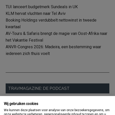
TUI lanceert budgetmerk Sundeals in UK
KLM hervat vluchten naar Tel Aviv
Booking Holdings verdubbelt nettowinst in tweede
kwartaal
AV-Tours & Safaris brengt de magie van Oost-Afrika naar
het Vakantie Festival
ANVR-Congres 2026: Madeira, een bestemming waar
iedereen zich thuis voelt
Primaire
TRAVMAGAZINE: DE PODCAST
Sidebar
Wij gebruiken cookies
We kunnen deze plaatsen voor analyse van onze bezoekersgegevens, om
onze website te verbeteren, gepersonaliseerde inhoud te tonen en om u