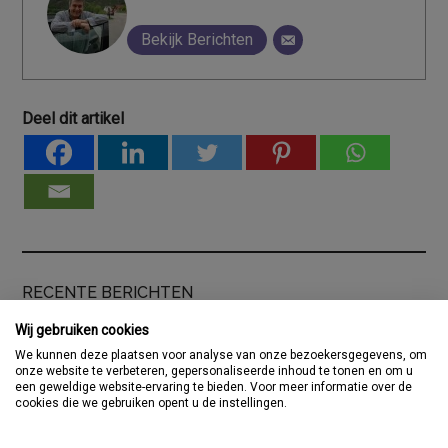
Bekijk Berichten
Deel dit artikel
RECENTE BERICHTEN
Oproep ANVR: check vóór vertrek altijd de actuele
Wij gebruiken cookies
reisinformatie
We kunnen deze plaatsen voor analyse van onze bezoekersgegevens, om
onze website te verbeteren, gepersonaliseerde inhoud te tonen en om u
Just be Travellers verrijkt het Vakantie Festival met
een geweldige website-ervaring te bieden. Voor meer informatie over de
kleinschalige maatwerkreizen
cookies die we gebruiken opent u de instellingen.
ANVR bereikt cao-akkoord met FNV en CNV