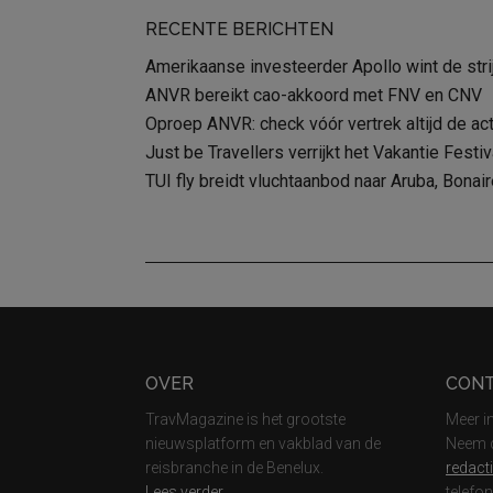
RECENTE BERICHTEN
Amerikaanse investeerder Apollo wint de str
ANVR bereikt cao-akkoord met FNV en CNV
Oproep ANVR: check vóór vertrek altijd de act
Just be Travellers verrijkt het Vakantie Fest
TUI fly breidt vluchtaanbod naar Aruba, Bonair
Footer
OVER
CON
TravMagazine is het grootste
Meer i
nieuwsplatform en vakblad van de
Neem c
reisbranche in de Benelux.
redact
Lees verder
telefo