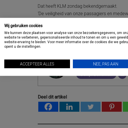
Dat heeft KLM zondag bekendgemaakt.
‘De veiligheid van onze passagiers en medewer
Passagiers van wie de vlucht is geannuleerd, 
Wij gebruiken cookies
zij omgeboekt. We blijven de situatie nauwlet
We kunnen deze plaatsen voor analyse van onze bezoekersgegevens, om on
website te verbeteren, gepersonaliseerde inhoud te tonen en om u een gewel
AUTHOR
website-ervaring te bieden. Voor meer informatie over de cookies die we gebr
opent u de instellingen.
Theo de Reus
ACCEPTEER ALLES
NEE, PAS AAN
Bekijk Berichten
Deel dit artikel