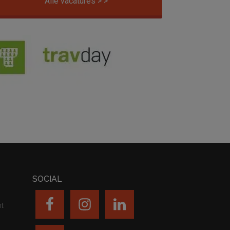
Alle vacatures > >
SOCIAL
nt