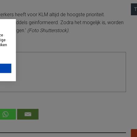
T
kers heeft voor KLM altijd de hoogste prioriteit.
zijn inmiddels geïnformeerd. Zodra het mogelijk is, worden
tend volgen.’
(Foto Shutterstock).
ze
dige
uiken