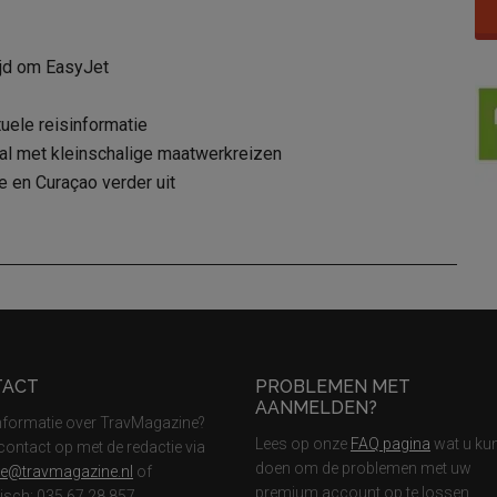
ijd om EasyJet
uele reisinformatie
ival met kleinschalige maatwerkreizen
e en Curaçao verder uit
TACT
PROBLEMEN MET
AANMELDEN?
nformatie over TravMagazine?
Lees op onze
FAQ pagina
wat u ku
ontact op met de redactie via
doen om de problemen met uw
ie@travmagazine.nl
of
premium account op te lossen
nisch: 035 67 28 857.