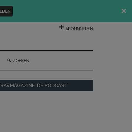
LDEN
INLOGGEN
ABONNNEREN
ZOEKEN
rimaire
RAVMAGAZINE: DE PODCAST
idebar