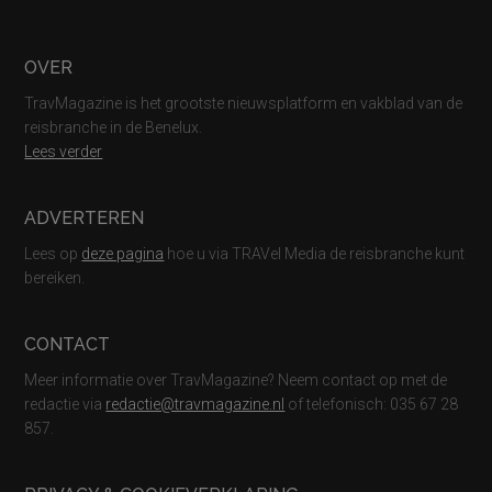
Footer
OVER
TravMagazine is het grootste nieuwsplatform en vakblad van de
reisbranche in de Benelux.
Lees verder
ADVERTEREN
Lees op
deze pagina
hoe u via TRAVel Media de reisbranche kunt
bereiken.
CONTACT
Meer informatie over TravMagazine? Neem contact op met de
redactie via
redactie@travmagazine.nl
of telefonisch: 035 67 28
857.