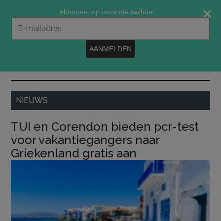
Door
Spring
Spring
Abonneer op onze nieuwsbrief:
naar
naar
naar
Typ
de
de
de
je
e-
hoofd
eerste
voettekst
AANMELDEN
mailadres
inhoud
sidebar
in
MENU
NIEUWS
TUI en Corendon bieden pcr-test
voor vakantiegangers naar
Griekenland gratis aan