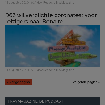
11 augustus 2020
16:21
door
Redactie TravMagazine
D66 wil verplichte coronatest voor
reizigers naar Bonaire
11 augustus 2020
16:15
door
Redactie TravMagazine
« Vorige pagina
Volgende pagina »
Primaire
TRAVMAGAZINE: DE PODCAST