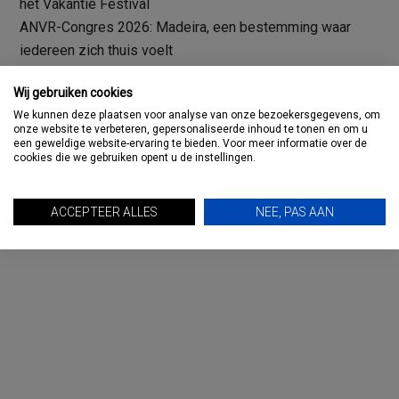
het Vakantie Festival
ANVR-Congres 2026: Madeira, een bestemming waar
iedereen zich thuis voelt
Wij gebruiken cookies
We kunnen deze plaatsen voor analyse van onze bezoekersgegevens, om
onze website te verbeteren, gepersonaliseerde inhoud te tonen en om u
een geweldige website-ervaring te bieden. Voor meer informatie over de
Primaire
cookies die we gebruiken opent u de instellingen.
TRAVMAGAZINE: DE PODCAST
Sidebar
ACCEPTEER ALLES
NEE, PAS AAN