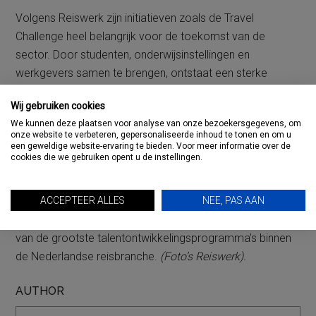
Volgens Reiswerk zijn initiatieven zoals de Travel
Challenge heel belangrijk voor de toekomst van de
sector. Door studenten, onderwijsinstellingen en
werkgevers samen te brengen, ontstaat een sterke
verbinding tussen opleiding en arbeidsmarkt. Bovendien
Wij gebruiken cookies
krijgen jonge professionals de kans om hun talenten te
We kunnen deze plaatsen voor analyse van onze bezoekersgegevens, om
ontdekken en direct in contact te komen met potentiële
onze website te verbeteren, gepersonaliseerde inhoud te tonen en om u
werkgevers.
een geweldige website-ervaring te bieden. Voor meer informatie over de
cookies die we gebruiken opent u de instellingen.
Met steun van onder meer TUI, Sunny Cars, Corendon,
ANVR, Visit Wallonia en diverse andere reisorganisaties
ACCEPTEER ALLES
NEE, PAS AAN
groeide de Travel Challenge de afgelopen jaren uit tot een
van de grootste talentontwikkelingsprogramma’s binnen
de Nederlandse reisbranche.
(Foto’s Reiswerk).
AUTHOR