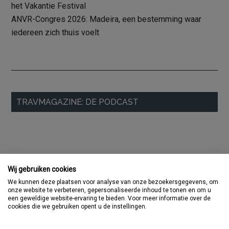
het Vakantie Festival
ANVR-Congres 2026: Madeira, een bestemming waar
iedereen zich thuis voelt
Primaire
TRAVMAGAZINE: DE PODCAST
Sidebar
Wij gebruiken cookies
We kunnen deze plaatsen voor analyse van onze bezoekersgegevens, om
onze website te verbeteren, gepersonaliseerde inhoud te tonen en om u
een geweldige website-ervaring te bieden. Voor meer informatie over de
cookies die we gebruiken opent u de instellingen.