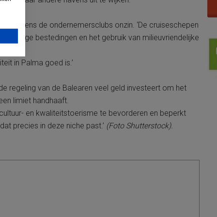
en is volgens de ondernemersclubs onzin. ‘De cruiseschepen
nen, hoge bestedingen en het gebruik van milieuvriendelijke
ef.
eit in Palma goed is.’
e regeling van de Balearen veel geld investeert om het
een limiet handhaaft.
 cultuur- en kwaliteitstoerisme te bevorderen en beperkt
dat precies in deze niche past.’
(Foto Shutterstock).