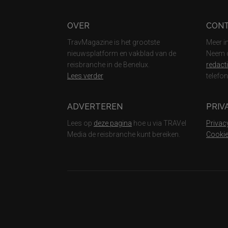
Footer
OVER
CON
TravMagazine is het grootste
Meer i
nieuwsplatform en vakblad van de
Neem c
reisbranche in de Benelux.
redact
Lees verder
telefo
ADVERTEREN
PRIV
Lees op
deze pagina
hoe u via TRAVel
Privac
Media de reisbranche kunt bereiken.
Cookie