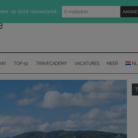
Typ
eer op onze nieuwsbrief:
AANME
je
e-
mailadres
in
DAY
TOP 50
TRAVECADEMY
VACATURES
MEER
NL
P
T
S