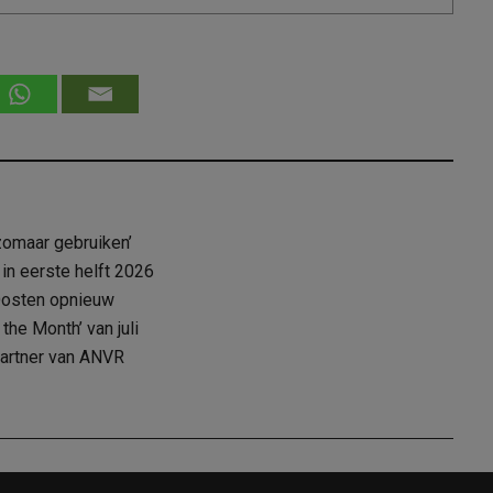
zomaar gebruiken’
 in eerste helft 2026
Oosten opnieuw
the Month’ van juli
partner van ANVR