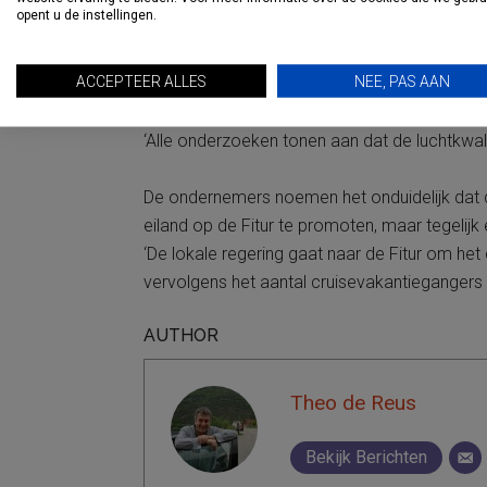
opent u de instellingen.
Dat cruiseschepen de lucht in Palma vervuil
ACCEPTEER ALLES
NEE, PAS AAN
staan voor kwaliteitstoerisme, met veel gezin
technologieën en duurzaamheid’, aldus de bri
‘Alle onderzoeken tonen aan dat de luchtkwalit
De ondernemers noemen het onduidelijk dat d
eiland op de Fitur te promoten, maar tegelijk 
‘De lokale regering gaat naar de Fitur om het
vervolgens het aantal cruisevakantiegangers 
AUTHOR
Theo de Reus
Bekijk Berichten