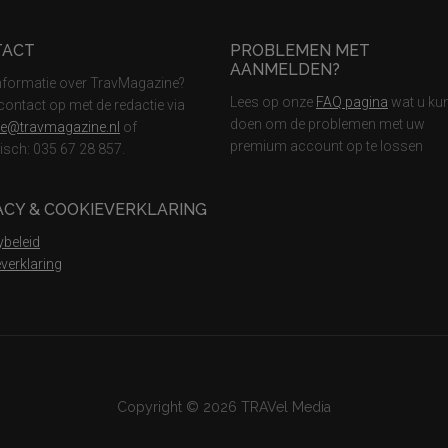
TACT
PROBLEMEN MET
AANMELDEN?
nformatie over TravMagazine?
Lees op onze
FAQ pagina
wat u ku
ontact op met de redactie via
doen om de problemen met uw
ie@travmagazine.nl
of
premium account op te lossen
nisch: 035 67 28 857.
ACY & COOKIEVERKLARING
ybeleid
verklaring
Copyright © 2026 TRAVel Media