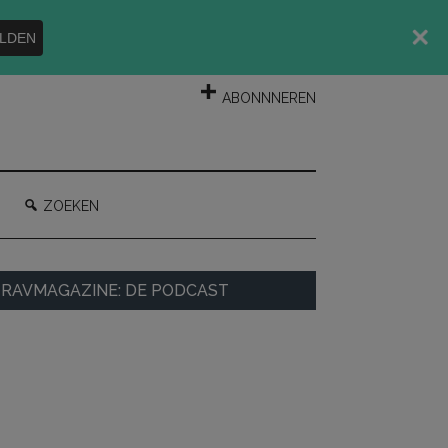
LDEN
INLOGGEN
ABONNNEREN
ZOEKEN
rimaire
RAVMAGAZINE: DE PODCAST
idebar