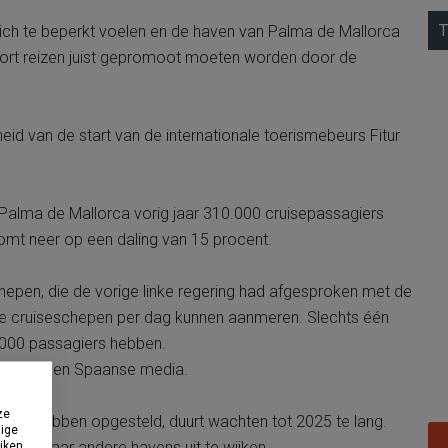
T
 zich te beperkt voelen en de haven van Palma de Mallorca
 soort reizen juist gepromoot moeten worden door de
id van de start van de internationale toerismebeurs Fitur
Palma de Mallorca vorig jaar 310.000 cruisepassagiers
omt neer op een daling van 15 procent.
epen, die de vorige linke regering had afgesproken met de
 drie cruiseschepen per dag kunnen aanmeren. Slechts één
.000 passagiers hebben.
dig, melden Spaanse media.
ze
rief hebben opgesteld, duurt wachten tot 2025 te lang.
dige
egen naar andere havens uit te wijken.
uiken