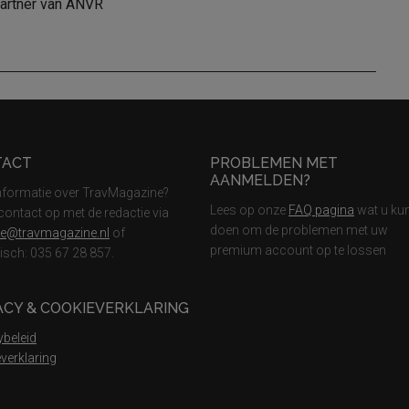
partner van ANVR
TACT
PROBLEMEN MET
AANMELDEN?
nformatie over TravMagazine?
Lees op onze
FAQ pagina
wat u ku
ontact op met de redactie via
doen om de problemen met uw
ie@travmagazine.nl
of
premium account op te lossen
nisch: 035 67 28 857.
ACY & COOKIEVERKLARING
ybeleid
verklaring