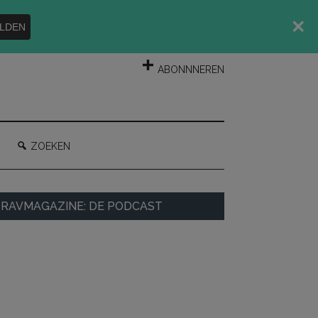
LDEN
INLOGGEN
ABONNNEREN
ZOEKEN
rimaire
RAVMAGAZINE: DE PODCAST
idebar