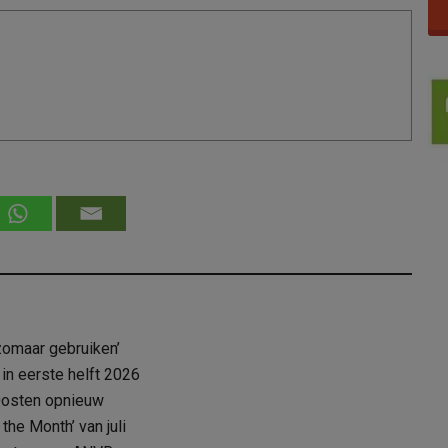
zomaar gebruiken’
 in eerste helft 2026
Oosten opnieuw
the Month’ van juli