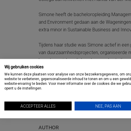
Simone heeft de bacheloropleiding Managem
and Environment gedaan aan de Wageningen U
extra minor in Sustainable Business and Innov
Tijdens haar studie was Simone actief in ee
van duurzaamheidsprojecten, organiseerde m
lang de social mediakanalen van de studiever
Wij gebruiken cookies
We kunnen deze plaatsen voor analyse van onze bezoekersgegevens, om on
‘Samen met Simone ga ik de marketing en com
website te verbeteren, gepersonaliseerde inhoud te tonen en om u een gewel
brengen, en daar hebben we allebei heel veel z
website-ervaring te bieden. Voor meer informatie over de cookies die we gebr
opent u de instellingen.
Om kennis te maken met de leden is Simone
reisbranche. Ze gaat ook samen met Hanita
ACCEPTEER ALLES
NEE, PAS AAN
Foto: Hanita van der Meer en Simone Treur.
AUTHOR