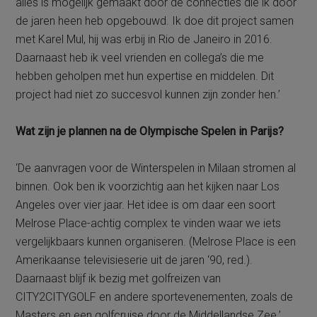
alles is mogelijk gemaakt door de connecties die ik door
de jaren heen heb opgebouwd. Ik doe dit project samen
met Karel Mul, hij was erbij in Rio de Janeiro in 2016.
Daarnaast heb ik veel vrienden en collega’s die me
hebben geholpen met hun expertise en middelen. Dit
project had niet zo succesvol kunnen zijn zonder hen.’
Wat zijn je plannen na de Olympische Spelen in Parijs?
‘De aanvragen voor de Winterspelen in Milaan stromen al
binnen. Ook ben ik voorzichtig aan het kijken naar Los
Angeles over vier jaar. Het idee is om daar een soort
Melrose Place-achtig complex te vinden waar we iets
vergelijkbaars kunnen organiseren. (Melrose Place is een
Amerikaanse televisieserie uit de jaren ‘90, red.).
Daarnaast blijf ik bezig met golfreizen van
CITY2CITYGOLF en andere sportevenementen, zoals de
Masters en een golfcruise door de Middellandse Zee.’