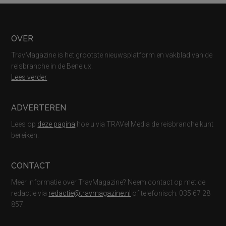
Footer
OVER
TravMagazine is het grootste nieuwsplatform en vakblad van de
reisbranche in de Benelux.
Lees verder
ADVERTEREN
Lees op
deze pagina
hoe u via TRAVel Media de reisbranche kunt
bereiken.
CONTACT
Meer informatie over TravMagazine? Neem contact op met de
redactie via
redactie@travmagazine.nl
of telefonisch: 035 67 28
857.