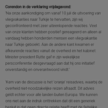
Corendon in de verklaring vrijdagavond:
‘Na onze aankondiging om vanaf 10 juli de uitvoering van
vliegvakanties naar Turkije te hervatten, zijn wij
geconfronteerd met zeer uiteenlopende reacties. Veel
van onze klanten hebben positief gereageerd en alleen al
vandaag hebben honderden mensen een vliegvakantie
naar Turkije geboekt. Aan de andere kant kwamen er
afkeurende reacties vanuit de overheid en het kabinet.
Minister-president Rutte gaf in zijn wekelijkse
persconferentie desgevraagd aan dat hij ons initiatief
onverstandig en onverantwoord vindt.’
‘Kern van de discussie is het ‘oranje’ reisadvies, waarbij de
overheid niet-noodzakelijke reizen afraadt. Dit advies
geldt echter voor alle landen buiten Europa. We kunnen
ons niet aan de indruk onttrekken dat dit een generiek
besluit is dat geen directe relatie heeft met de feitelijke