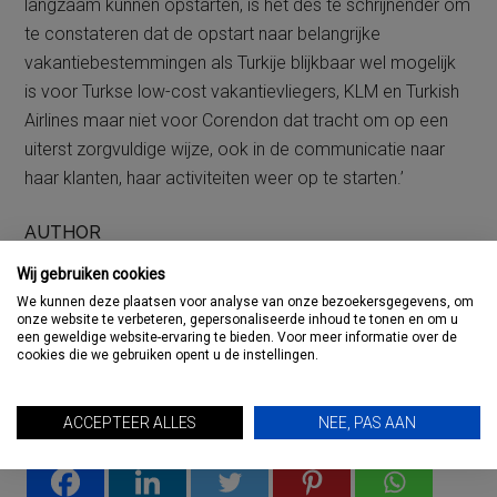
langzaam kunnen opstarten, is het des te schrijnender om
te constateren dat de opstart naar belangrijke
vakantiebestemmingen als Turkije blijkbaar wel mogelijk
is voor Turkse low-cost vakantievliegers, KLM en Turkish
Airlines maar niet voor Corendon dat tracht om op een
uiterst zorgvuldige wijze, ook in de communicatie naar
haar klanten, haar activiteiten weer op te starten.’
AUTHOR
Wij gebruiken cookies
Theo de Reus
We kunnen deze plaatsen voor analyse van onze bezoekersgegevens, om
onze website te verbeteren, gepersonaliseerde inhoud te tonen en om u
een geweldige website-ervaring te bieden. Voor meer informatie over de
Bekijk Berichten
cookies die we gebruiken opent u de instellingen.
ACCEPTEER ALLES
NEE, PAS AAN
Deel dit artikel