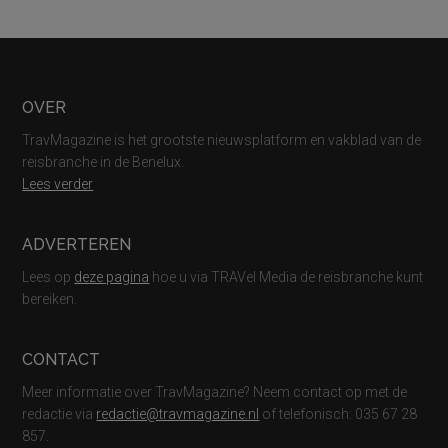
Footer
OVER
TravMagazine is het grootste nieuwsplatform en vakblad van de
reisbranche in de Benelux.
Lees verder
ADVERTEREN
Lees op
deze pagina
hoe u via TRAVel Media de reisbranche kunt
bereiken.
CONTACT
Meer informatie over TravMagazine? Neem contact op met de
redactie via
redactie@travmagazine.nl
of telefonisch: 035 67 28
857.