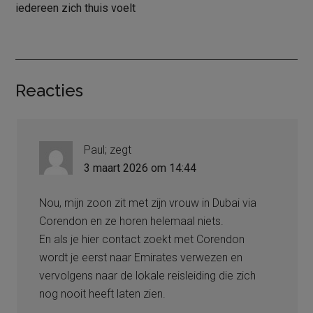
iedereen zich thuis voelt
Lees
Reacties
Interacties
Paul;
zegt
3 maart 2026 om 14:44
Nou, mijn zoon zit met zijn vrouw in Dubai via
Corendon en ze horen helemaal niets.
En als je hier contact zoekt met Corendon
wordt je eerst naar Emirates verwezen en
vervolgens naar de lokale reisleiding die zich
nog nooit heeft laten zien.