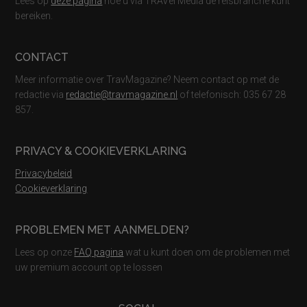
Lees op
deze pagina
hoe u via TRAVel Media de reisbranche kunt
bereiken.
CONTACT
Meer informatie over TravMagazine? Neem contact op met de
redactie via
redactie@travmagazine.nl
of telefonisch: 035 67 28
857.
PRIVACY & COOKIEVERKLARING
Privacybeleid
Cookieverklaring
PROBLEMEN MET AANMELDEN?
Lees op onze
FAQ pagina
wat u kunt doen om de problemen met
uw premium account op te lossen