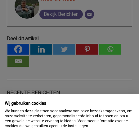
Bekijk Berichten
Deel dit artikel
RECENTE BERICHTEN
TUI lanceert budgetmerk Sundeals in UK
Wij gebruiken cookies
KLM hervat vluchten naar Tel Aviv
We kunnen deze plaatsen voor analyse van onze bezoekersgegevens, om
onze website te verbeteren, gepersonaliseerde inhoud te tonen en om u
Booking Holdings verdubbelt nettowinst in tweede
een geweldige website-ervaring te bieden. Voor meer informatie over de
cookies die we gebruiken opent u de instellingen.
kwartaal
AV-Tours & Safaris brengt de magie van Oost-Afrika naar