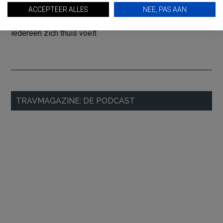
het Vakantie Festival
ACCEPTEER ALLES
NEE, PAS AAN
ANVR-Congres 2026: Madeira, een bestemming waar
iedereen zich thuis voelt
Primaire
TRAVMAGAZINE: DE PODCAST
Sidebar