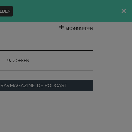
LDEN
INLOGGEN
ABONNNEREN
ZOEKEN
rimaire
RAVMAGAZINE: DE PODCAST
idebar