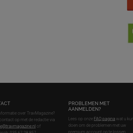
TACT
PROBLEMEN MET
AANMELDEN?
nformatie over TravMagazine?
Lees op onze
FAQ pagina
wat u ku
ontact op met de redactie via
doen om de problemen met uw
ie@travmagazine.nl
of
premium account op te lossen
nisch: 035 67 28 857.