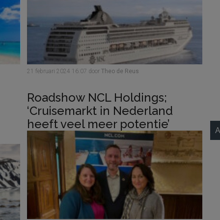
21 februari 2024
16:07
door
Theo de Reus
Roadshow NCL Holdings;
‘Cruisemarkt in Nederland
heeft veel meer potentie’
A