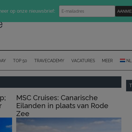
Typ
eer op onze nieuwsbrief:
AANME
je
e-
mailadres
in
DAY
TOP 50
TRAVECADEMY
VACATURES
MEER
NL
P
T
S
p;
MSC Cruises: Canarische
r
Eilanden in plaats van Rode
Zee