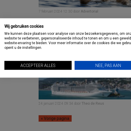
7 februari 2024
12:30
door
Advertorial
Ondernemers Mallorca vre
Wij gebruiken cookies
dat cruiseschepen wegblij
We kunnen deze plaatsen voor analyse van onze bezoekersgegevens, om on
website te verbeteren, gepersonaliseerde inhoud te tonen en om u een gewel
door beperkingen
website-ervaring te bieden. Voor meer informatie over de cookies die we gebr
opent u de instellingen.
ACCEPTEER ALLES
NEE, PAS AAN
24 januari 2024
09:34
door
Theo de Reus
« Vorige pagina