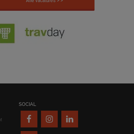
Alle vacatures > >
SOCIAL
nt