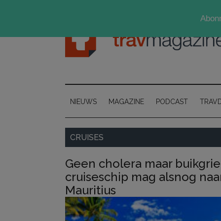
Door
Skip
Spring
Spring
Abonn
naar
to
naar
naar
de
secondary
de
de
hoofd
menu
eerste
voettekst
inhoud
sidebar
NIEUWS
MAGAZINE
PODCAST
TRAV
CRUISES
Geen cholera maar buikgrie
cruiseschip mag alsnog naa
Mauritius