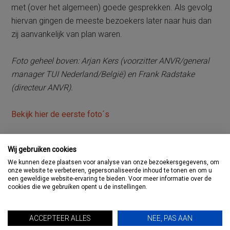
met (over het algemeen) goede gesprekken. Als gevolg
hiervan gingen de meeste bezoekers later naar huis dan
zij aanvankelijk van plan waren.
Foto geheel boven: Arjan Kers (voorzitter ANVR/general
manager TUI Nederland/België) en Frank Radstake
(directeur ANVR).
Bekijk hier de eerste foto´s
AUTHOR
Wij gebruiken cookies
We kunnen deze plaatsen voor analyse van onze bezoekersgegevens, om
Theo de Reus
onze website te verbeteren, gepersonaliseerde inhoud te tonen en om u
een geweldige website-ervaring te bieden. Voor meer informatie over de
cookies die we gebruiken opent u de instellingen.
Bekijk Berichten
ACCEPTEER ALLES
NEE, PAS AAN