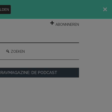
LDEN
INLOGGEN
ABONNNEREN
ZOEKEN
rimaire
RAVMAGAZINE: DE PODCAST
idebar