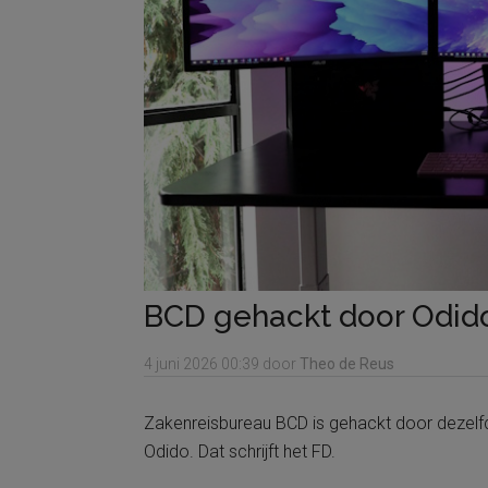
BCD gehackt door Odid
4 juni 2026
00:39
door
Theo de Reus
Zakenreisbureau BCD is gehackt door dezelf
Odido. Dat schrijft het FD.