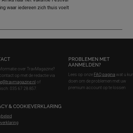
 waar iedereen zich thuis voelt
TACT
PROBLEMEN MET
AANMELDEN?
nformatie over TravMagazine?
Lees op onze
FAQ pagina
wat u ku
ontact op met de redactie via
doen om de problemen met uw
ie@travmagazine.nl
of
premium account op te lossen
nisch: 035 67 28 857.
ACY & COOKIEVERKLARING
ybeleid
verklaring