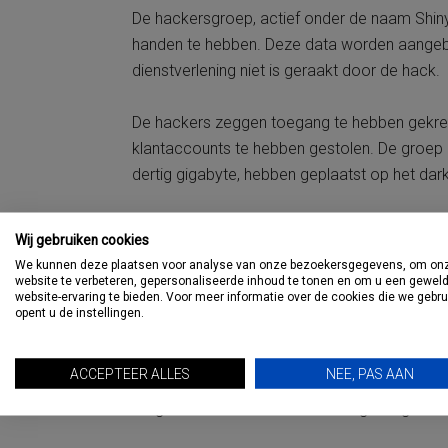
De hackersgroep, actief onder de naam Shiny
handen te hebben. Deze data worden aangeb
dienstverlening niet is geraakt door de hack.
De hackers zeggen toegang te hebben gekre
klantaccounts te hebben gestolen. De groep 
dertig gigabyte, hebben geplaatst op het da
De hackers zouden op hun pagina op het da
Wij gebruiken cookies
om voor 1 juni losgeld te betalen. Dat de g
We kunnen deze plaatsen voor analyse van onze bezoekersgegevens, om on
bedrijf niet is ingegaan op het dreigement,
co
website te verbeteren, gepersonaliseerde inhoud te tonen en om u een gewel
website-ervaring te bieden. Voor meer informatie over de cookies die we gebr
opent u de instellingen.
BCD zegt in een verklaring tegen de krant dat 
gebruikt account, en dat daarna stappen zijn
ACCEPTEER ALLES
NEE, PAS AAN
wordt nader onderzoek door specialisten ing
Volgens BCD is de dienstverlening niet geraa