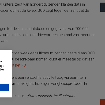
Hunters, zegt van honderdduizenden klanten data in
T
oden op het darkweb. BCD zegt tegen de krant dat de
gen tot de klantendatabase en gegevens van 700.000
zou inmiddels een deel hiervan, een bestand van meer dan
rkweb.
rkweb vorige week een ultimatum hebben gesteld aan BCD
egevens nu beschikbaar komen, duidt er meestal op dat een
ze
ncludeert het FD.
dige
uiken
het recent een verdachte activiteit zag via een intern
 ondernomen volgens het eigen veiligheidsprotocol. Er
esteld.
kt door de hack.
(Foto Unsplash, ter illustratie).