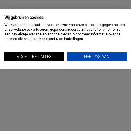
Wij gebruiken cookies
Primaire
We kunnen deze plaatsen voor analyse van onze bezoekersgegevens, om
onze website te verbeteren, gepersonaliseerde inhoud te tonen en om u
TRAVMAGAZINE: DE PODCAST
Sidebar
een geweldige website-ervaring te bieden. Voor meer informatie over de
cookies die we gebruiken opent u de instellingen.
ACCEPTEER ALLES
NEE, PAS AAN