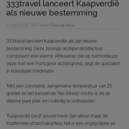
333travel lanceert Kaapverdië
als nieuwe bestemming
12 juni 2026
19:01
door
Theo de Reus
333travel lanceert Kaapverdië als zijn nieuwe
bestemming. Deze zonnige archipel dichtbij huis
combineert een warme Afrikaanse ziel op harmonieuze
wijze met een Portugese achtergrond, zegt de specialist
in individuele rondreizen.
‘Met een constante, aangename temperatuur van 25
graden en het beroemde ‘No Stress’-motto is dit de
ultieme pure plek om volledig te onthaasten.’
‘Kaapverdië biedt zoveel meer dan alleen maar de
traditionele strandvakanties; het is een ongepolijste en