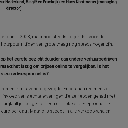
ur Nederland, België en Frankrijk) en Hans Knottnerus (managing
director)
lager dan in 2023, maar nog steeds hoger dan vóór de
otspots in tijden van grote vraag nog steeds hoger zijn.’
s op het eerste gezicht duurder dan andere verhuurbedrijven
maakt het lastig om prijzen online te vergelijken. Is het
rs een adviesproduct is?
menten mijn favoriete gezegde ‘Er bestaan redenen voor
 invloed van slechte ervaringen die ze hebben gehad met
lijk altijd lastiger om een complexer all-in-product te
 euro per dag’. Maar ons succes in alle verkoopkanalen