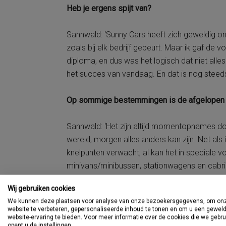
Heb je ergens spijt van?
Sannwald: ‘Sunny Cars heeft zich geweldig on
zoals bij elk bedrijf gebeurt. Maar ik gaf de 
diploma, en dus was het logisch dat niet alles
het succes van vandaag. En dat is nog steeds
Op sommige bestemmingen is de afgelopen jare
Sannwald: ‘Het zijn altijd momentopnames door
wereld, morgen alles anders kan zijn. Net a
knelpunten verwacht, al kan het in speciale v
minivans/minibussen, stationwagens en cabrio
Wij gebruiken cookies
We kunnen deze plaatsen voor analyse van onze bezoekersgegevens, om on
website te verbeteren, gepersonaliseerde inhoud te tonen en om u een gewel
website-ervaring te bieden. Voor meer informatie over de cookies die we gebr
opent u de instellingen.