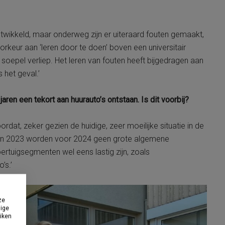
twikkeld, maar onderweg zijn er uiteraard fouten gemaakt,
voorkeur aan ‘leren door te doen’ boven een universitair
 soepel verliep. Het leren van fouten heeft bijgedragen aan
 het geval.’
n een tekort aan huurauto’s ontstaan. Is dit voorbij?
dat, zeker gezien de huidige, zeer moeilijke situatie in de
ls in 2023 worden voor 2024 geen grote algemene
oertuigsegmenten wel eens lastig zijn, zoals
’s.’
ze
dige
uiken