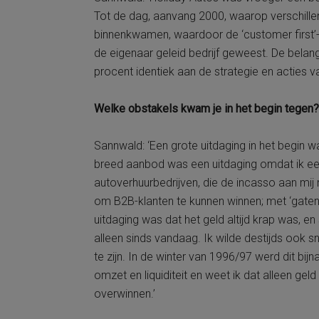
Tot de dag, aanvang 2000, waarop verschille
binnenkwamen, waardoor de ‘customer first’-f
de eigenaar geleid bedrijf geweest. De belan
procent identiek aan de strategie en acties van
Welke obstakels kwam je in het begin tegen?
Sannwald: ‘Een grote uitdaging in het begin 
breed aanbod was een uitdaging omdat ik ee
autoverhuurbedrijven, die de incasso aan mi
om B2B-klanten te kunnen winnen; met ‘gaten’
uitdaging was dat het geld altijd krap was, e
alleen sinds vandaag. Ik wilde destijds ook 
te zijn. In de winter van 1996/97 werd dit bij
omzet en liquiditeit en weet ik dat alleen geld
overwinnen.’