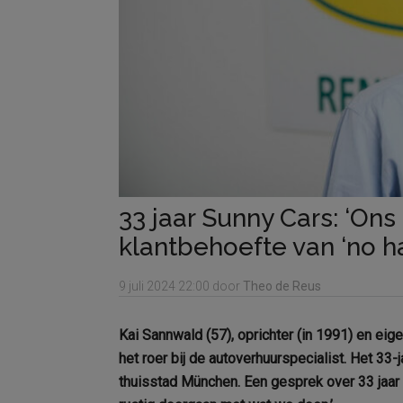
33 jaar Sunny Cars: ‘On
klantbehoefte van ‘no h
9 juli 2024
22:00
door
Theo de Reus
Kai Sannwald (57), oprichter (in 1991) en eig
het roer bij de autoverhuurspecialist. Het 33
thuisstad München. Een gesprek over 33 jaar