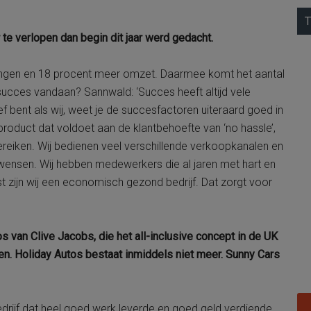
T
 te verlopen dan begin dit jaar werd gedacht.
ngen en 18 procent meer omzet. Daarmee komt het aantal
succes vandaan? Sannwald: ‘Succes heeft altijd vele
ef bent als wij, weet je de succesfactoren uiteraard goed in
oduct dat voldoet aan de klantbehoefte van ‘no hassle’,
ereiken. Wij bedienen veel verschillende verkoopkanalen en
wensen. Wij hebben medewerkers die al jaren met hart en
ast zijn wij een economisch gezond bedrijf. Dat zorgt voor
s van Clive Jacobs, die het all-inclusive concept in de UK
en. Holiday Autos bestaat inmiddels niet meer. Sunny Cars
drijf dat heel goed werk leverde en goed geld verdiende.