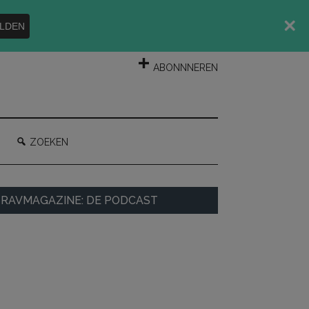
LDEN
INLOGGEN
ABONNNEREN
ZOEKEN
rimaire
RAVMAGAZINE: DE PODCAST
idebar