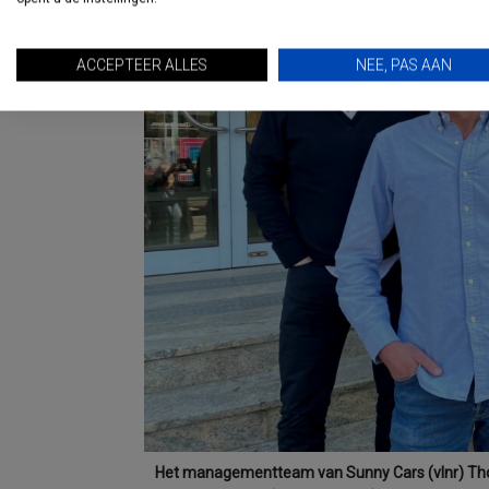
ACCEPTEER ALLES
NEE, PAS AAN
Het managementteam van Sunny Cars (vlnr) Tho