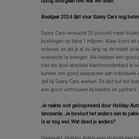
rustig doorgaan met wat we doen.’
Boekjaar 2024 lijkt voor Sunny Cars nog beter
Sunny Cars verwacht 35 procent meer boeki
boekingen op bijna 1 miljoen. Waar komt dit 
redenen, en als je al zo lang op de markt acti
evenwicht te brengen. We hebben een goed pr
met als doel absolute klanttevredenheid te b
kunnen ons goed aanpassen aan individuele 
ziel bij Sunny Cars werken. En last but not le
een groot vertrouwen bij klanten en partners.’
Je raakte ooit geïnspireerd door Holiday Auto
lanceerde. Je besloot het anders aan te pakk
is er nog wel. Wat deed je anders?
Sannwald: ‘Holiday Autos was vroeger een be