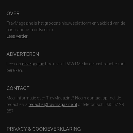
Footer
OVER
TravMagazine is het grootste nieuwsplatform en vakblad van de
reisbranche in de Benelux.
Lees verder
ADVERTEREN
Lees op
deze pagina
hoe u via TRAVel Media de reisbranche kunt
bereiken.
CONTACT
Meer informatie over TravMagazine? Neem contact op met de
redactie via
redactie@travmagazine.nl
of telefonisch: 035 67 28
857.
PRIVACY & COOKIEVERKLARING