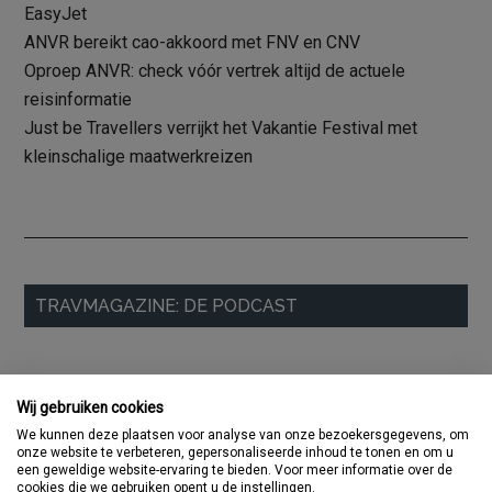
EasyJet
ANVR bereikt cao-akkoord met FNV en CNV
Oproep ANVR: check vóór vertrek altijd de actuele
reisinformatie
Just be Travellers verrijkt het Vakantie Festival met
kleinschalige maatwerkreizen
Primaire
TRAVMAGAZINE: DE PODCAST
Sidebar
Wij gebruiken cookies
We kunnen deze plaatsen voor analyse van onze bezoekersgegevens, om
onze website te verbeteren, gepersonaliseerde inhoud te tonen en om u
een geweldige website-ervaring te bieden. Voor meer informatie over de
cookies die we gebruiken opent u de instellingen.