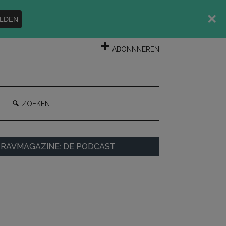
LDEN
INLOGGEN
ABONNNEREN
ZOEKEN
rimaire
RAVMAGAZINE: DE PODCAST
idebar