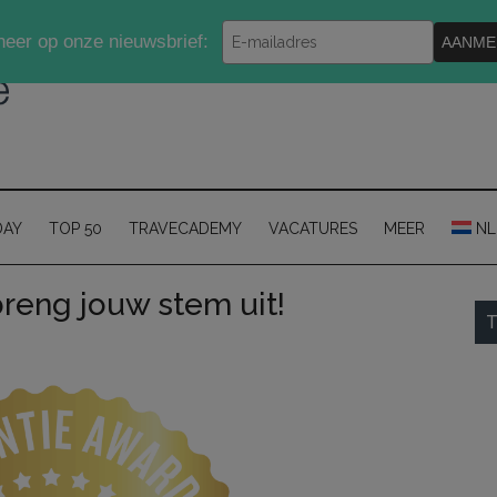
Typ
eer op onze nieuwsbrief:
AANME
je
e-
mailadres
in
DAY
TOP 50
TRAVECADEMY
VACATURES
MEER
NL
reng jouw stem uit!
P
T
S