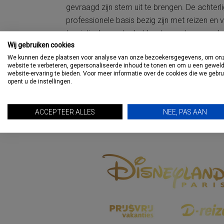
gevraagd zijn stem uit te brengen. De achter
professionele basis bezig zijn met reizen en 
toeristische sector het beste presteren en d
Wij gebruiken cookies
We kunnen deze plaatsen voor analyse van onze bezoekersgegevens, om on
Stemmen kan tot en met vrijdag 2 januari aa
website te verbeteren, gepersonaliseerde inhoud te tonen en om u een gewel
website-ervaring te bieden. Voor meer informatie over de cookies die we gebr
opent u de instellingen.
De uitreiking van de Vakantie Awards vindt pla
Grand Hotel Huis ter Duin in Noordwijk. In t
ACCEPTEER ALLES
NEE, PAS AAN
Breng ook je stem uit! Zie onder.