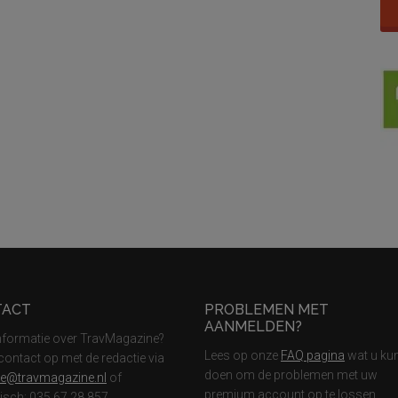
TACT
PROBLEMEN MET
AANMELDEN?
nformatie over TravMagazine?
Lees op onze
FAQ pagina
wat u ku
ontact op met de redactie via
doen om de problemen met uw
ie@travmagazine.nl
of
premium account op te lossen
nisch: 035 67 28 857.