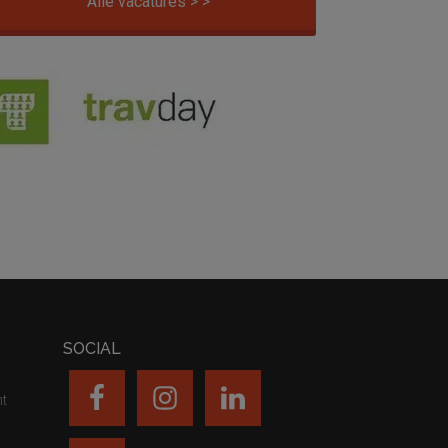
Alle vacatures > >
SOCIAL
nt