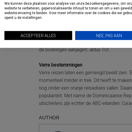
Last minute
We kunnen deze plaatsen voor analyse van onze bezoekersgegevens, om on
website te verbeteren, gepersonaliseerde inhoud te tonen en om u een gewel
Opvallend dit jaar is de sterke interesse in l
website-ervaring te bieden. Voor meer informatie over de cookies die we gebr
opent u de instellingen.
aantrekkelijke prijzen. ‘Tegelijkertijd geldt 
aanbod wordt. De meest gewilde accommodat
om bestemmingen, blijft Europa veruit het pop
ACCEPTEER ALLES
NEE, PAS AAN
goed. Turkije valt extra op door scherpe last
de boekingen aanjagen’, aldus TUI.
Verre bestemmingen
Verre reizen laten een gemengd beeld zien. ‘B
momenteel minder in trek. Dit heeft te maken 
nog onder een oranje reisadvies vallen. Daar
populariteit. Met name de Dominicaanse Rep
uitschieters zijn echter de ABC-eilanden: Cura
AUTHOR