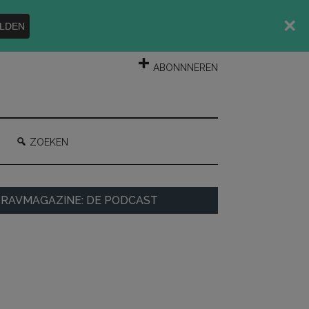
LDEN
INLOGGEN
ABONNNEREN
ZOEKEN
rimaire
RAVMAGAZINE: DE PODCAST
idebar