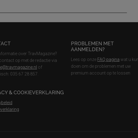
TACT
PROBLEMEN MET
AANMELDEN?
nformatie over TravMagazine?
Lees op onze
FAQ pagina
wat u ku
ontact op met de redactie via
doen om de problemen met uw
ie@travmagazine.nl
of
premium account op te lossen
nisch: 035 67 28 857.
ACY & COOKIEVERKLARING
ybeleid
verklaring