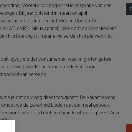
kingsgedrag. Vooral sinds begin mei is er sprake van een
T
ekingen. Dit jaar ontstond in maart en april
 waaronder de situatie in het Midden-Oosten. Uit
e ANWB en RTL Nieuwspanel), bleek dat de vakantiewens
en hun boeking uit, maar annuleerden hun plannen niet.
 boekingscijfers dat consumenten weer in groten getale
ze opleving wordt onder meer gedreven door
baarheid van kerosine.
s, zie je dat de vraag direct terugkomt. De vakantiewens
de omdat we de zekerheid bieden dat eenmaal geboekt
 meer wordt verhoogd met een brandstoftoeslag’, zegt Arjan
gië).