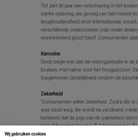
TUI ziet dit jaar een verschuiving in het boe
sterke opleving, als gevolg van last minute-bo
terughoudendheid door internationale onrust,
verschillende onderzoeken (van onder ander
onverminderd groot bleef. Consumenten steld
Kerosine
Sinds begin mei ziet de reisorganisatie in de
boeken, met name voor het hoogseizoen. De
toegenomen duidelijkheid rondom de beschik
Zekerheid
‘Consumenten willen zekerheid. Zodra die er i
was nooit weg, die wordt nu verzilverd, me
betekent dat de prijs van de pakketreis niet
Kers (Managing Director TUI Nederland en Bel
Wij gebruiken cookies