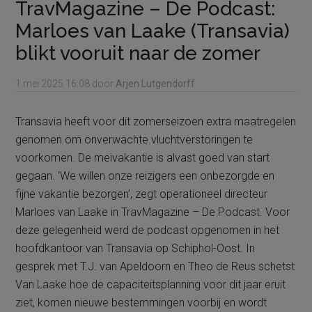
TravMagazine – De Podcast:
Marloes van Laake (Transavia)
blikt vooruit naar de zomer
1 mei 2025
16:08
door
Arjen Lutgendorff
Transavia heeft voor dit zomerseizoen extra maatregelen
genomen om onverwachte vluchtverstoringen te
voorkomen. De meivakantie is alvast goed van start
gegaan. ‘We willen onze reizigers een onbezorgde en
fijne vakantie bezorgen’, zegt operationeel directeur
Marloes van Laake in TravMagazine – De Podcast. Voor
deze gelegenheid werd de podcast opgenomen in het
hoofdkantoor van Transavia op Schiphol-Oost. In
gesprek met T.J. van Apeldoorn en Theo de Reus schetst
Van Laake hoe de capaciteitsplanning voor dit jaar eruit
ziet, komen nieuwe bestemmingen voorbij en wordt