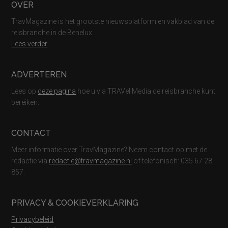
Footer
OVER
TravMagazine is het grootste nieuwsplatform en vakblad van de
reisbranche in de Benelux.
Lees verder
ADVERTEREN
Lees op
deze pagina
hoe u via TRAVel Media de reisbranche kunt
bereiken.
CONTACT
Meer informatie over TravMagazine? Neem contact op met de
redactie via
redactie@travmagazine.nl
of telefonisch: 035 67 28
857.
PRIVACY & COOKIEVERKLARING
Privacybeleid