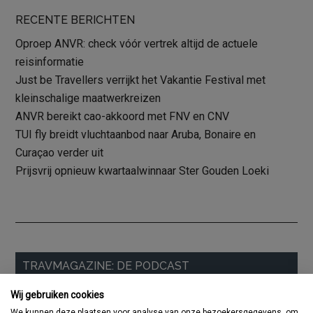
RECENTE BERICHTEN
Oproep ANVR: check vóór vertrek altijd de actuele
reisinformatie
Just be Travellers verrijkt het Vakantie Festival met
kleinschalige maatwerkreizen
ANVR bereikt cao-akkoord met FNV en CNV
TUI fly breidt vluchtaanbod naar Aruba, Bonaire en
Curaçao verder uit
Prijsvrij opnieuw kwartaalwinnaar Ster Gouden Loeki
Primaire
TRAVMAGAZINE: DE PODCAST
Sidebar
Wij gebruiken cookies
We kunnen deze plaatsen voor analyse van onze bezoekersgegevens, om