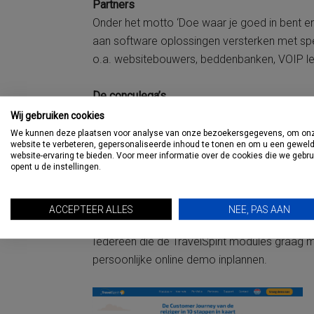
Partners
Onder het motto ‘Doe waar je goed in bent en do
aan software oplossingen versterken met spec
o.a. websitebouwers, beddenbanken, VOIP l
De conculega’s
Op de vraag waarom TravelSpirit de concurre
Wij gebruiken cookies
(sales): ‘In de diepe overtuiging van het eige
We kunnen deze plaatsen voor analyse van onze bezoekersgegevens, om on
website te verbeteren, gepersonaliseerde inhoud te tonen en om u een gewel
reisorganisaties aan zich zo breed mogelijk te 
website-ervaring te bieden. Voor meer informatie over de cookies die we gebr
opent u de instellingen.
je beter beslagen ten ijs. Dat levert zowel v
samenwerking.’
ACCEPTEER ALLES
NEE, PAS AAN
Online demo
Iedereen die de TravelSpirit modules graag m
persoonlijke online demo inplannen.