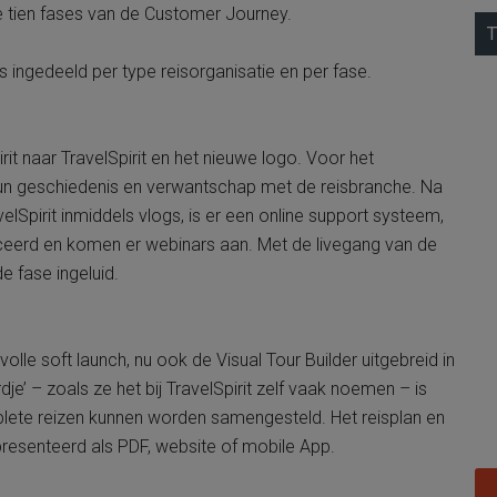
le tien fases van de Customer Journey.
T
es ingedeeld per type reisorganisatie en per fase.
t naar TravelSpirit en het nieuwe logo. Voor het
 hun geschiedenis en verwantschap met de reisbranche. Na
elSpirit inmiddels vlogs, is er een online support systeem,
oduceerd en komen er webinars aan. Met de livegang van de
e fase ingeluid.
lle soft launch, nu ook de Visual Tour Builder uitgebreid in
’ – zoals ze het bij TravelSpirit zelf vaak noemen – is
ete reizen kunnen worden samengesteld. Het reisplan en
presenteerd als PDF, website of mobile App.