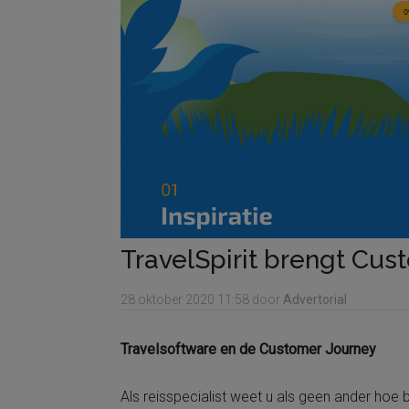
TravelSpirit brengt Cus
28 oktober 2020
11:58
door
Advertorial
Travelsoftware en de Customer Journey
Als reisspecialist weet u als geen ander hoe be