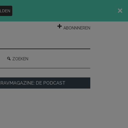
LDEN
INLOGGEN
ABONNNEREN
ZOEKEN
rimaire
RAVMAGAZINE: DE PODCAST
idebar