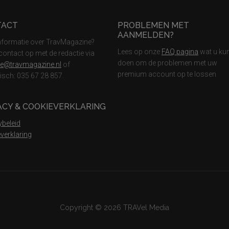
TACT
PROBLEMEN MET
AANMELDEN?
nformatie over TravMagazine?
Lees op onze
FAQ pagina
wat u ku
ontact op met de redactie via
doen om de problemen met uw
ie@travmagazine.nl
of
premium account op te lossen
nisch: 035 67 28 857.
ACY & COOKIEVERKLARING
ybeleid
verklaring
Copyright © 2026 TRAVel Media