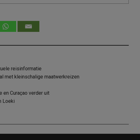
uele reisinformatie
ival met kleinschalige maatwerkreizen
e en Curaçao verder uit
n Loeki