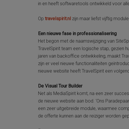
in en heeft softwaretools ontwikkeld voor al
Op
travelspirit.nl
zijn maar liefst vijftig modul
Een nieuwe fase in professionalisering
Het begon met de naamswijziging van SiteSpiri
TravelSpirit team een logische stap, gezien
jaren van backoffice ontwikkeling, maakt Trav
zijn er veel nieuwe functionaliteiten geïntr
nieuwe website heeft TravelSpirit een volgend
De Visual Tour Builder
Net als MediaSpirit komt, na een zeer succesvo
de nieuwe website aan bod. ‘Ons Paradepaardje
een zeer uitgebreide module, waarmee compl
de offerte kunnen aan de reiziger worden ge