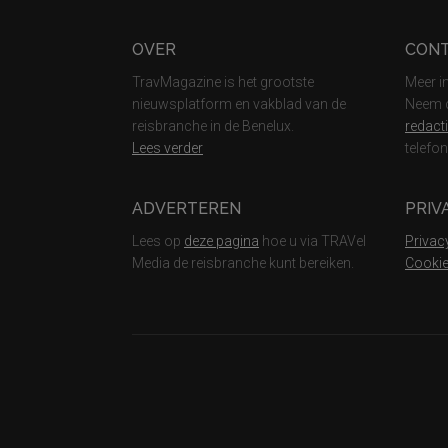
Footer
OVER
CON
TravMagazine is het grootste
Meer i
nieuwsplatform en vakblad van de
Neem c
reisbranche in de Benelux.
redact
Lees verder
telefo
ADVERTEREN
PRIV
Lees op
deze pagina
hoe u via TRAVel
Privac
Media de reisbranche kunt bereiken.
Cookie