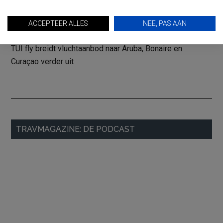
reisinformatie
Just be Travellers verrijkt het Vakantie Festival met
ACCEPTEER ALLES
NEE, PAS AAN
kleinschalige maatwerkreizen
TUI fly breidt vluchtaanbod naar Aruba, Bonaire en
Curaçao verder uit
Primaire
TRAVMAGAZINE: DE PODCAST
Sidebar