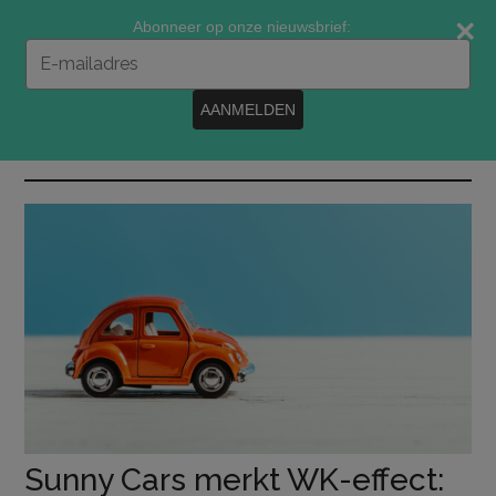
Door
Spring
Spring
Abonneer op onze nieuwsbrief:
naar
naar
naar
Typ
de
de
de
je
e-
hoofd
eerste
voettekst
AANMELDEN
mailadres
inhoud
sidebar
in
MENU
Sunny Cars merkt WK-effect: