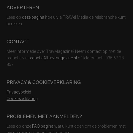
ADVERTEREN
Lees op
deze pagina
hoe u via TRAVel Media de reisbranche kunt
bereiken.
CONTACT
Meer informatie over TravMagazine? Neem contact op met de
redactie via
redactie@travmagazine.nl
of telefonisch: 035 67 28
857.
PRIVACY & COOKIEVERKLARING
Privacybeleid
Cookieverklaring
PROBLEMEN MET AANMELDEN?
Lees op onze
FAQ pagina
wat u kunt doen om de problemen met
uw premium account op te lossen