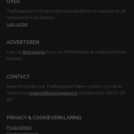
Footer
OVER
TravMagazine is het grootste nieuwsplatform en vakblad van de
reisbranche in de Benelux.
Lees verder
ADVERTEREN
Lees op
deze pagina
hoe u via TRAVel Media de reisbranche kunt
bereiken.
CONTACT
Meer informatie over TravMagazine? Neem contact op met de
redactie via
redactie@travmagazine.nl
of telefonisch: 035 67 28
857.
PRIVACY & COOKIEVERKLARING
Privacybeleid
Cookieverklaring