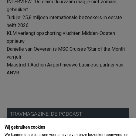
INTERVIEW: ‘De claim duurzaam mag je niet zomaar
gebruiken’
Turkije: 25,8 miljoen internationale bezoekers in eerste
helft 2026
KLM verlengt opschorting vluchten Midden-Oosten
opnieuw
Daniëlle van Oeveren is MSC Cruises ‘Star of the Month’
van juli
Maastricht Aachen Airport nieuwe business partner van
ANVR
Primaire
TRAVMAGAZINE: DE PODCAST
Sidebar
Wij gebruiken cookies
We kunnen deze plaatsen voor analyse van onze bezoekersgegevens, om