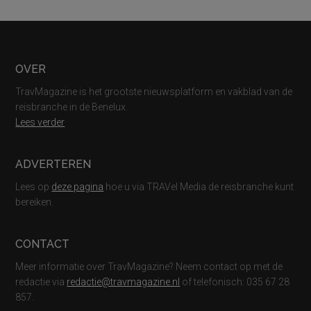
Footer
OVER
TravMagazine is het grootste nieuwsplatform en vakblad van de
reisbranche in de Benelux.
Lees verder
ADVERTEREN
Lees op
deze pagina
hoe u via TRAVel Media de reisbranche kunt
bereiken.
CONTACT
Meer informatie over TravMagazine? Neem contact op met de
redactie via
redactie@travmagazine.nl
of telefonisch: 035 67 28
857.