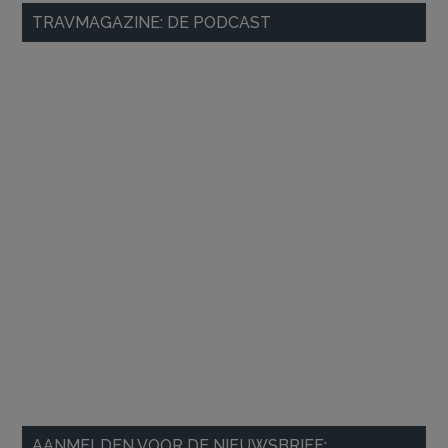
Primaire
TRAVMAGAZINE: DE PODCAST
Sidebar
AANMELDEN VOOR DE NIEUWSBRIEF: