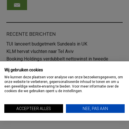
RECENTE BERICHTEN
TUI lanceert budgetmerk Sundeals in UK
KLM hervat vluchten naar Tel Aviv
Booking Holdings verdubbelt nettowinst in tweede
kwartaal
Wij gebruiken cookies
AV-Tours & Safaris brengt de magie van Oost-Afrika naar
We kunnen deze plaatsen voor analyse van onze bezoekersgegevens, om
het Vakantie Festival
onze website te verbeteren, gepersonaliseerde inhoud te tonen en om u
een geweldige website-ervaring te bieden. Voor meer informatie over de
ANVR-Congres 2026: Madeira, een bestemming waar
cookies die we gebruiken opent u de instellingen.
iedereen zich thuis voelt
ACCEPTEER ALLES
NEE, PAS AAN