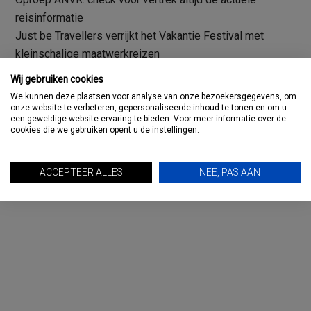
reisinformatie
Just be Travellers verrijkt het Vakantie Festival met
kleinschalige maatwerkreizen
Wij gebruiken cookies
We kunnen deze plaatsen voor analyse van onze bezoekersgegevens, om
onze website te verbeteren, gepersonaliseerde inhoud te tonen en om u
een geweldige website-ervaring te bieden. Voor meer informatie over de
cookies die we gebruiken opent u de instellingen.
Primaire
TRAVMAGAZINE: DE PODCAST
Sidebar
ACCEPTEER ALLES
NEE, PAS AAN