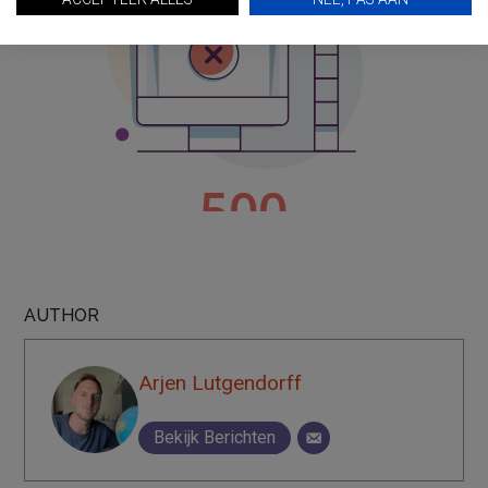
AUTHOR
Arjen Lutgendorff
Bekijk Berichten