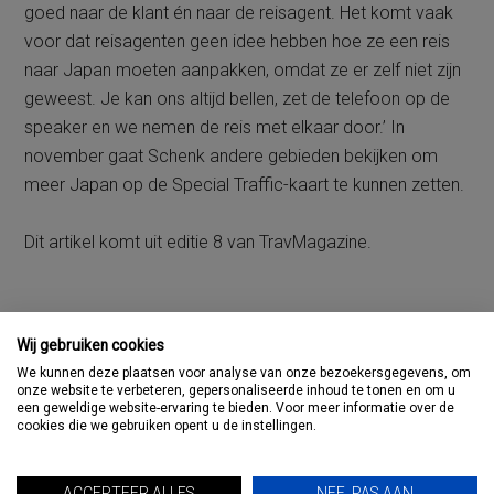
goed naar de klant én naar de reisagent. Het komt vaak
voor dat reisagenten geen idee hebben hoe ze een reis
naar Japan moeten aanpakken, omdat ze er zelf niet zijn
geweest. Je kan ons altijd bellen, zet de telefoon op de
speaker en we nemen de reis met elkaar door.’ In
november gaat Schenk andere gebieden bekijken om
meer Japan op de Special Traffic-kaart te kunnen zetten.
Dit artikel komt uit editie 8 van TravMagazine.
Wij gebruiken cookies
We kunnen deze plaatsen voor analyse van onze bezoekersgegevens, om
onze website te verbeteren, gepersonaliseerde inhoud te tonen en om u
een geweldige website-ervaring te bieden. Voor meer informatie over de
cookies die we gebruiken opent u de instellingen.
ACCEPTEER ALLES
NEE, PAS AAN