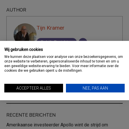
AUTHOR
Tijn Kramer
Bekijk Berichten
Wij gebruiken cookies
We kunnen deze plaatsen voor analyse van onze bezoekersgegevens, om
onze website te verbeteren, gepersonaliseerde inhoud te tonen en om u
Deel dit artikel
een geweldige website-ervaring te bieden. Voor meer informatie over de
cookies die we gebruiken opent u de instellingen.
ACCEPTEER ALLES
NEE, PAS AAN
RECENTE BERICHTEN
Amerikaanse investeerder Apollo wint de strijd om