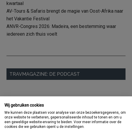
kwartaal
AV-Tours & Safaris brengt de magie van Oost-Afrika naar
het Vakantie Festival
ANVR-Congres 2026: Madeira, een bestemming waar
iedereen zich thuis voelt
Primaire
TRAVMAGAZINE: DE PODCAST
Sidebar
Wij gebruiken cookies
We kunnen deze plaatsen voor analyse van onze bezoekersgegevens, om
onze website te verbeteren, gepersonaliseerde inhoud te tonen en om u
een geweldige website-ervaring te bieden. Voor meer informatie over de
cookies die we gebruiken opent u de instellingen.