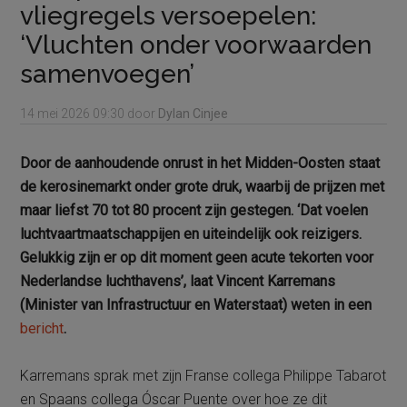
vliegregels versoepelen:
‘Vluchten onder voorwaarden
samenvoegen’
14 mei 2026
09:30
door
Dylan Cinjee
Door de aanhoudende onrust in het Midden-Oosten staat
de kerosinemarkt onder grote druk, waarbij de
prijzen met
maar liefst 70 tot 80 procent zijn gestegen. ‘Dat voelen
luchtvaartmaatschappijen en uiteindelijk ook reizigers.
Gelukkig zijn er op dit moment geen acute tekorten voor
Nederlandse luchthavens’, laat
Vincent Karremans
(
Minister van Infrastructuur en Waterstaat) weten in een
bericht
.
Karremans sprak met zijn Franse collega Philippe Tabarot
en Spaans collega Óscar Puente over hoe ze dit