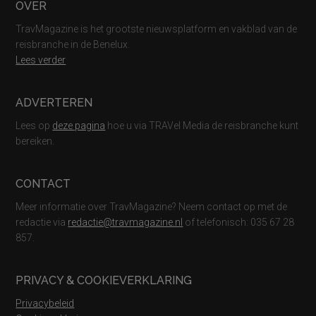
Footer
OVER
TravMagazine is het grootste nieuwsplatform en vakblad van de
reisbranche in de Benelux.
Lees verder
ADVERTEREN
Lees op
deze pagina
hoe u via TRAVel Media de reisbranche kunt
bereiken.
CONTACT
Meer informatie over TravMagazine? Neem contact op met de
redactie via
redactie@travmagazine.nl
of telefonisch: 035 67 28
857.
PRIVACY & COOKIEVERKLARING
Privacybeleid