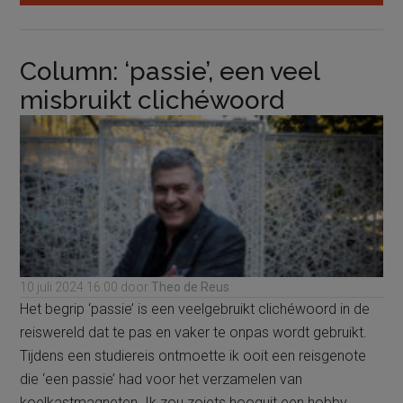
Frank
Radstake:
En
Column: ‘passie’, een veel
nu
misbruikt clichéwoord
wordt
zeker
alles
anders?
10 juli 2024
16:00
door
Theo de Reus
Het begrip ‘passie’ is een veelgebruikt clichéwoord in de
reiswereld dat te pas en vaker te onpas wordt gebruikt.
Tijdens een studiereis ontmoette ik ooit een reisgenote
die ‘een passie’ had voor het verzamelen van
koelkastmagneten. Ik zou zoiets hooguit een hobby