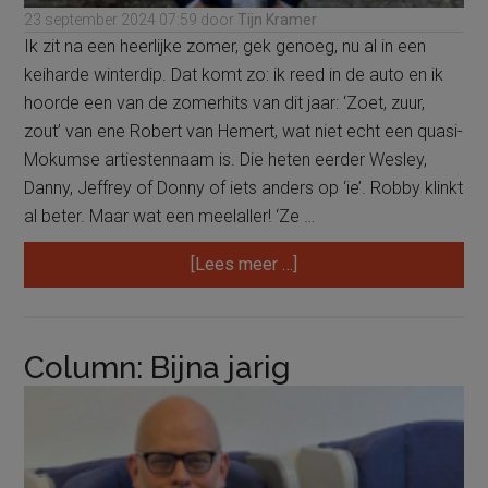
23 september 2024
07:59
door
Tijn Kramer
Ik zit na een heerlijke zomer, gek genoeg, nu al in een
keiharde winterdip. Dat komt zo: ik reed in de auto en ik
hoorde een van de zomerhits van dit jaar: ‘Zoet, zuur,
zout’ van ene Robert van Hemert, wat niet echt een quasi-
Mokumse artiestennaam is. Die heten eerder Wesley,
Danny, Jeffrey of Donny of iets anders op ‘ie’. Robby klinkt
al beter. Maar wat een meelaller! ‘Ze …
overColumn:
[Lees meer …]
‘Zoet,
zuur,
fout…’
Column: Bijna jarig