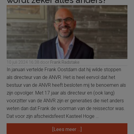
wordt zeker alles anders?
10 juli 2024
16:38
door
Frank Radstake
In januari vertelde Frank Oostdam dat hij wilde stoppen
als directeur van de ANVR. Het is heel eervol dat het
bestuur van de ANVR heeft besloten mij te benoemen als
zijn opvolger. Met 17 jaar als directeur en (ook lang)
voorzitter van de ANVR zijn er generaties die niet anders
weten dan dat Frank de voorman van de reissector was.
Dat voor zijn afscheidsfeest Kasteel Hoge …
overColumn
[Lees meer …]