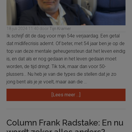
18 juli 2024
11:40
door
Tijn Kramer
Ik schrijf dit de dag voor mijn 54e verjaardag. Een getal
dat midlifecrisis ademt. Of beter, met 54 jaar ben je op de
top van deze mentale geheugensteun dat het leven eindig
is, en dat als er nog gedaan in het leven gedaan moet
worden, de tijd dringt. Tik tok, maar dan voor 50-
plussers… Nu heb je van die types die stellen dat je zo
jong bent als je je voelt, maar aan die …
overColumn:
[Lees meer …]
Bijna
jarig
Column Frank Radstake: En nu