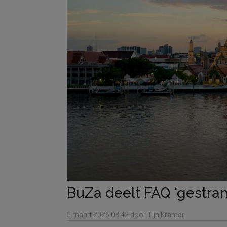
BuZa deelt FAQ ‘gestran
5 maart 2026
08:42
door
Tijn Kramer