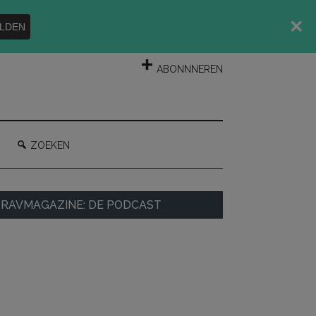
LDEN
INLOGGEN
ABONNNEREN
ZOEKEN
rimaire
RAVMAGAZINE: DE PODCAST
idebar