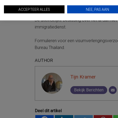
Facebookpagina.
ACCEPTEER ALLES
NEE, PAS AAN
De uiteindelijke beslissing over het al dan nie
immigratiedienst.
Formulieren voor een visumverlengingsverzoe
Bureau Thailand
.
AUTHOR
Tijn Kramer
Bekijk Berichten
Deel dit artikel