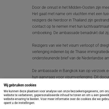
Door de onrust in het Midden-Oosten zijn me
Het gaat met name om vluchten met een tuss
reizigers die hierdoor in Thailand zijn ges
contact op te nemen met hun luchtvaartmaats
omboeking. De ambassade benadrukt dat zij ni
Reizigers van wie het visum verloopt of dreig
verlenging indienen bij de Thaise immigratie
ondersteunende brief van de Nederlandse a
De ambassade in Bangkok kan op verzoek een
hun aanvraag voor visumverlenging. Dit docume
autoriteiten wordt genoemd, maar kan volgen
Wij gebruiken cookies
hiervan gebruik willen maken, kunnen een e-m
We kunnen deze plaatsen voor analyse van onze bezoekersgegevens, om on
website te verbeteren, gepersonaliseerde inhoud te tonen en om u een gewel
website-ervaring te bieden. Voor meer informatie over de cookies die we gebr
Voor reizigers die door de situatie langer in 
opent u de instellingen.
tijdelijke maatregelen aangekondigd. Deze zi