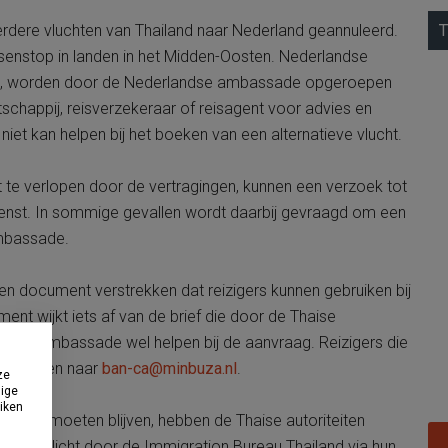
erdere vluchten van Thailand naar Nederland geannuleerd.
T
enstop in landen in het Midden-Oosten. Nederlandse
trand, worden door de Nederlandse ambassade opgeroepen
chappij, reisverzekeraar of reisagent voor advies en
et kan helpen bij het boeken van een alternatieve vlucht.
t te verlopen door de vertragingen, kunnen een verzoek tot
dienst. In sommige gevallen wordt daarbij gevraagd om een
mbassade.
 document verstrekken dat reizigers kunnen gebruiken bij
nt wijkt iets af van de brief die door de Thaise
s de ambassade wel helpen bij de aanvraag. Reizigers die
ail sturen naar
ban-ca@minbuza.nl
.
ze
dige
uiken
Thailand moeten blijven, hebben de Thaise autoriteiten
jn toegelicht door de
Immigration Bureau Thailand
via hun