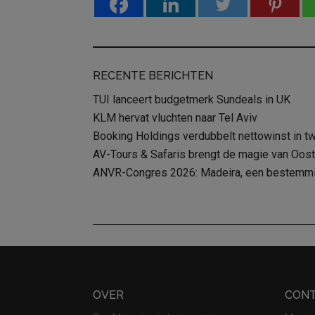
RECENTE BERICHTEN
TUI lanceert budgetmerk Sundeals in UK
KLM hervat vluchten naar Tel Aviv
Booking Holdings verdubbelt nettowinst in t
AV-Tours & Safaris brengt de magie van Oost-
ANVR-Congres 2026: Madeira, een bestemming
Footer
OVER
CON