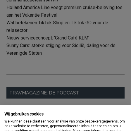
Holland America Line voegt premium cruise-beleving toe
aan het Vakantie Festival
Wat betekenen TikTok Shop en TikTok GO voor de
reissector
Nieuw serviceconcept: ‘Grand Café KLM’
Sunny Cars: sterke stijging voor Sicilië, daling voor de
Verenigde Staten
Primaire
TRAVMAGAZINE: DE PODCAST
Sidebar
Wij gebruiken cookies
We kunnen deze plaatsen voor analyse van onze bezoekersgegevens, om
onze website te verbeteren, gepersonaliseerde inhoud te tonen en om u
een geweldige website-ervaring te bieden. Voor meer informatie over de