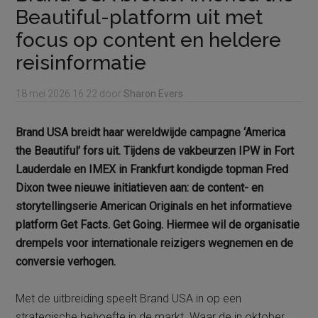
Beautiful-platform uit met
focus op content en heldere
reisinformatie
18 mei 2026
16:22
door
Sharon Evers
Brand USA breidt haar wereldwijde campagne ‘America
the Beautiful’ fors uit. Tijdens de vakbeurzen IPW in Fort
Lauderdale en IMEX in Frankfurt kondigde topman Fred
Dixon twee nieuwe initiatieven aan: de content- en
storytellingserie American Originals en het informatieve
platform Get Facts. Get Going. Hiermee wil de organisatie
drempels voor internationale reizigers wegnemen en de
conversie verhogen.
Met de uitbreiding speelt Brand USA in op een
strategische behoefte in de markt. Waar de in oktober