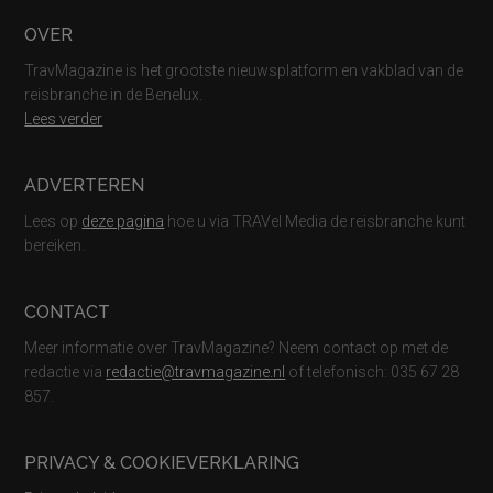
Footer
OVER
TravMagazine is het grootste nieuwsplatform en vakblad van de
reisbranche in de Benelux.
Lees verder
ADVERTEREN
Lees op
deze pagina
hoe u via TRAVel Media de reisbranche kunt
bereiken.
CONTACT
Meer informatie over TravMagazine? Neem contact op met de
redactie via
redactie@travmagazine.nl
of telefonisch: 035 67 28
857.
PRIVACY & COOKIEVERKLARING