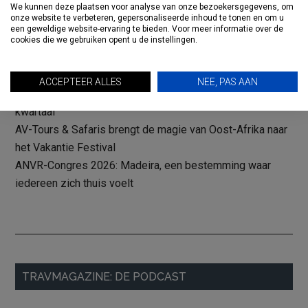
We kunnen deze plaatsen voor analyse van onze bezoekersgegevens, om
onze website te verbeteren, gepersonaliseerde inhoud te tonen en om u
een geweldige website-ervaring te bieden. Voor meer informatie over de
RECENTE BERICHTEN
cookies die we gebruiken opent u de instellingen.
TUI lanceert budgetmerk Sundeals in UK
KLM hervat vluchten naar Tel Aviv
ACCEPTEER ALLES
NEE, PAS AAN
Booking Holdings verdubbelt nettowinst in tweede
kwartaal
AV-Tours & Safaris brengt de magie van Oost-Afrika naar
het Vakantie Festival
ANVR-Congres 2026: Madeira, een bestemming waar
iedereen zich thuis voelt
Primaire
TRAVMAGAZINE: DE PODCAST
Sidebar