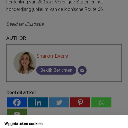
herdenking van 250 jaar Verenigde Staten en het
honderdjarig jubileum van de iconische Route 66.
Beeld ter illustratie
AUTHOR
Sharon Evers
Bekijk Berichten
Deel dit artikel
Wij gebruiken cookies