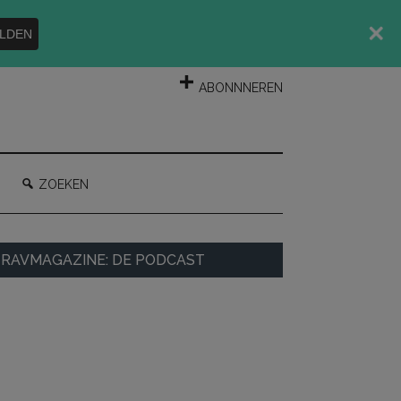
LDEN
INLOGGEN
ABONNNEREN
ZOEKEN
rimaire
RAVMAGAZINE: DE PODCAST
idebar