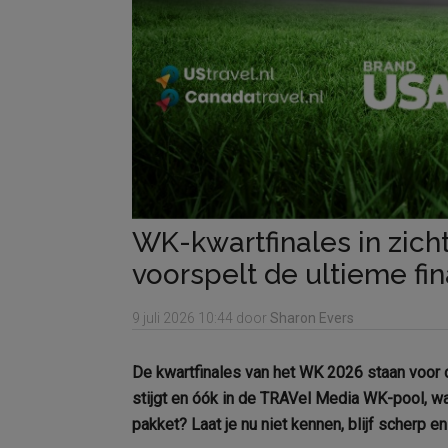
WK-kwartfinales in zicht
voorspelt de ultieme fin
9 juli 2026
10:44
door
Sharon Evers
De kwartfinales van het WK 2026 staan voor d
stijgt en óók in de TRAVel Media WK-pool, w
pakket? Laat je nu niet kennen, blijf scherp en