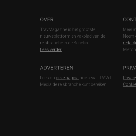
Footer
OVER
CON
TravMagazine is het grootste
Meer i
nieuwsplatform en vakblad van de
Neem c
reisbranche in de Benelux.
redact
Lees verder
telefo
ADVERTEREN
PRIV
Lees op
deze pagina
hoe u via TRAVel
Privac
Media de reisbranche kunt bereiken.
Cookie