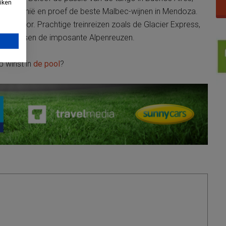
uiken
 Patagonië en proef de beste Malbec-wijnen in Mendoza.
n outdoor. Prachtige treinreizen zoals de Glacier Express,
iën tussen de imposante Alpenreuzen.
op winst in
de pool
?