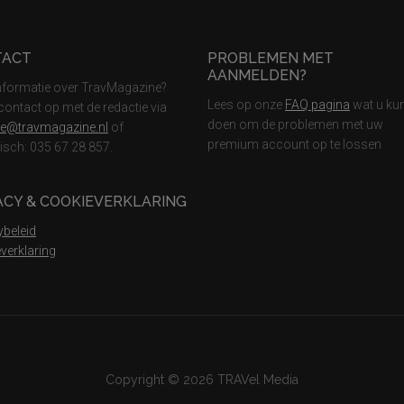
TACT
PROBLEMEN MET
AANMELDEN?
nformatie over TravMagazine?
Lees op onze
FAQ pagina
wat u ku
ontact op met de redactie via
doen om de problemen met uw
ie@travmagazine.nl
of
premium account op te lossen
nisch: 035 67 28 857.
ACY & COOKIEVERKLARING
ybeleid
verklaring
Copyright © 2026 TRAVel Media