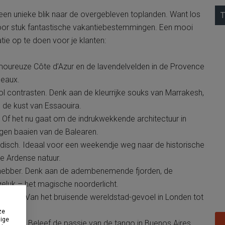
t een unieke blik naar de overgebleven toplanden. Want los
T
k voor stuk fantastische vakantiebestemmingen. Een mooi
atie op te doen voor je klanten:
glamoureuze Côte d’Azur en de lavendelvelden in de Provence
deaux.
contrasten. Denk aan de kleurrijke souks van Marrakesh,
 de kust van Essaouira.
. Of het nu gaat om de indrukwekkende architectuur in
rgen baaien van de Balearen.
ndisch. Ideaal voor een weekendje weg naar de historische
de Ardense natuur.
fhebber. Denk aan de adembenemende fjorden, de
geluk – het magische noorderlicht.
entrips. Van het bruisende wereldstad-gevoel in Londen tot
wolds.
ze
dige
ketlist. Beleef de passie van de tango in Buenos Aires,