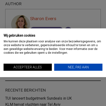
AUTHOR
Sharon Evers
Bekijk Berichten
Wij gebruiken cookies
We kunnen deze plaatsen voor analyse van onze bezoekersgegevens, om
onze website te verbeteren, gepersonaliseerde inhoud te tonen en om u
Deel dit artikel
een geweldige website-ervaring te bieden. Voor meer informatie over de
cookies die we gebruiken opent u de instellingen.
ACCEPTEER ALLES
NEE, PAS AAN
RECENTE BERICHTEN
TUI lanceert budgetmerk Sundeals in UK
KLM hervat vluchten naar Tel Aviv