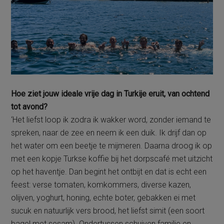
Hoe ziet jouw ideale vrije dag in Turkije eruit, van ochtend
tot avond?
‘Het liefst loop ik zodra ik wakker word, zonder iemand te
spreken, naar de zee en neem ik een duik. Ik drijf dan op
het water om een beetje te mijmeren. Daarna droog ik op
met een kopje Turkse koffie bij het dorpscafé met uitzicht
op het haventje. Dan begint het ontbijt en dat is echt een
feest: verse tomaten, komkommers, diverse kazen,
olijven, yoghurt, honing, echte boter, gebakken ei met
sucuk en natuurlijk vers brood, het liefst simit (een soort
bagel met sesam). Ondertussen schuiven familie en