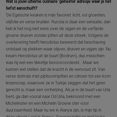
Wat is jouw ultieme culinaire ‘geheime’ adresje waar je het
liefst aanschuift?
‘De Egeïsche keuken is mijn favoriet: licht, vol groenten,
olijfolie en verse kruiden. Rucola is daar een sensatie, dan
heb ik het nog niet eens over de vijgen en de verfijnde
groene druiven zonder pitten uit deze streek. Volgens de
overlevering heeft Herodotus beweerd dat beschaving
ontstaat op plekken waar olijven, druiven en vijgen zijn. Nu
kwam Herodotus uit de buurt (Bodrum), dus misschien
was hij wel een tikkeltje bevooroordeeld… Maar we
kunnen wel stellen dat de kracht in de eenvoud zit. Van
verse dolma’s met pijnboompitten en citroen tot een kom
linzensoep, waarover ze in Turkije zeggen dat het geen
gerecht is, maar een omhelzing. Als je in de buurt van Urla
bent, ga dan vooral naar Od Urla, bekroond met een
Michelinster en een Michelin Groene ster voor
duurzaamheid. Maar nu we in Alanya zijn, is mijn tip in
deze streek Lost in Alanya. Supergezellig en met leuke