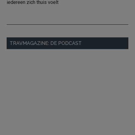
iedereen zich thuis voelt
Primaire
TRAVMAGAZINE: DE PODCAST
Sidebar