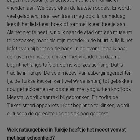
vrienden aan. We bespreken de laatste roddels. Er wordt
veel gelachen, maar een traan mag ook. In de middag
lees ik het liefst een boek of rommel ik een beetje aan.
Als het niet te heet is, rijd ik naar de stad om een museum
te bezoeken, maar als mijn moeder in de buurt is, lig ik het
liefst even bij haar op de bank. In de avond loop ik naar
de haven om wat te drinken met vrienden en daarna
begint het lange tafelen, soms wel zes uur lang. Dat is
traditie in Turkije. De vele mezes, van auberginegerechten
(ja, de Turkse keuken kent wel 99 varianten) tot gebakken
courgettebloemen en postelein met yoghurt en knoflook.
Meestal wordt daar raki bij gedronken. En zodra de
Turkse smartlappen iets luider beginnen te klinken, wordt
er tussen de gerechten door ook nog gedanst.’
Welk natuurgebied in Turkije heeft je het meest verrast
met haar schoonheid?