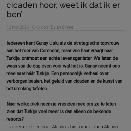
cicaden hoor, weet ik dat ik er
ben’
12 mei 2026
10:46
door
Dylan Cinjee
Iedereen kent Gunay Uslu als de strategische topvrouw
aan het roer van Corendon, maar wie haar vraagt naar
Turkije, ontmoet een echte levensgenieter. We laten de
waan van de dag even voor wat het is. Gunay neemt ons
mee naar háár Turkije. Een persoonlijk verhaal over
verborgen baaien, het geluid van cicaden en de kunst van
het urenlang tafelen.
Naar welke plek neem je vrienden mee om ze te laten
zien dat Turkije veel meer is dan alleen de bekende
resorts?
‘Ik neem ze mee naar Alanya. Juist omdat men Alanya