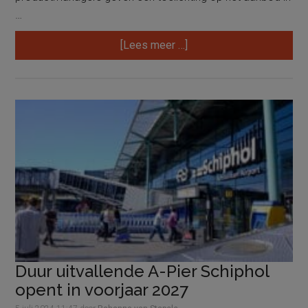
…
overSpecial
[Lees meer …]
Midden-
Oosten:
dit
wil
je
weten
over
Oman,
Ras
al
Khaimah
en
Duur uitvallende A-Pier Schiphol
Sharjah
opent in voorjaar 2027