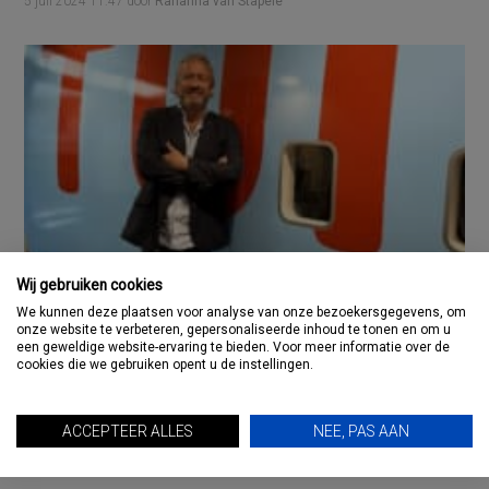
5 juli 2024
11:47
door
Rahanna van Stapele
Wij gebruiken cookies
We kunnen deze plaatsen voor analyse van onze bezoekersgegevens, om
Arjan Kers (TUI) benoemd tot
onze website te verbeteren, gepersonaliseerde inhoud te tonen en om u
bestuurslid Thuiswinkel.org
een geweldige website-ervaring te bieden. Voor meer informatie over de
cookies die we gebruiken opent u de instellingen.
4 juli 2024
11:35
door
Rahanna van Stapele
ACCEPTEER ALLES
NEE, PAS AAN
« Vorige pagina
Volgende pagina »