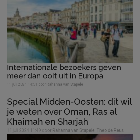
iets
extra’s’
Internationale bezoekers geven
meer dan ooit uit in Europa
11 juli 2024
14:51
door
Rahanna van Stapele
Special Midden-Oosten: dit wil
je weten over Oman, Ras al
Khaimah en Sharjah
11 juli 2024
11:49
door
Rahanna van Stapele
,
Theo de Reus