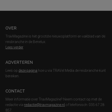
Footer
OVER
TravMagazine is het grootste nieuwsplatform en vakblad van de
reisbranche in de Benelux.
Lees verder
ADVERTEREN
Lees op
deze pagina
hoe u via TRAVel Media de reisbranche kunt
bereiken.
CONTACT
Meer informatie over TravMagazine? Neem contact op met de
redactie via
redactie@travmagazine.nl
of telefonisch: 035 67 28
857.