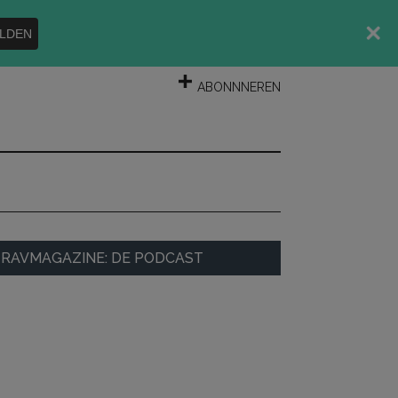
LDEN
INLOGGEN
ABONNNEREN
rimary
RAVMAGAZINE: DE PODCAST
idebar