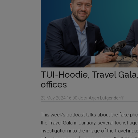
TUI-Hoodie, Travel Gala,
offices
23 May 2024
16:00
door
Arjen Lutgendorff
This week’s podcast talks about the fake phot
the Travel Gala in January, several tourist age
investigation into the image of the travel ind