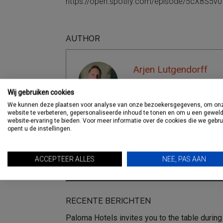
https://open.spotify.com/episode/5cX8S
AUTHOR
Arjen Lutgendorff
Wij gebruiken cookies
Bekijk Berichten
We kunnen deze plaatsen voor analyse van onze bezoekersgegevens, om on
website te verbeteren, gepersonaliseerde inhoud te tonen en om u een gewel
website-ervaring te bieden. Voor meer informatie over de cookies die we gebr
opent u de instellingen.
Deel dit artikel
ACCEPTEER ALLES
NEE, PAS AAN
RECENTE BERICHTEN
Paloma Hotels invites you to the table during