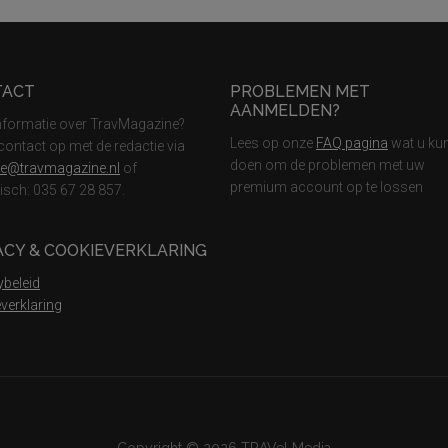
TACT
PROBLEMEN MET
AANMELDEN?
nformatie over TravMagazine?
Lees op onze
FAQ pagina
wat u ku
ontact op met de redactie via
doen om de problemen met uw
ie@travmagazine.nl
of
premium account op te lossen
nisch: 035 67 28 857.
ACY & COOKIEVERKLARING
ybeleid
verklaring