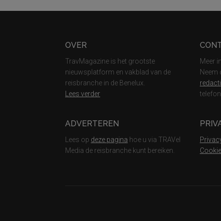
Footer
OVER
CON
TravMagazine is het grootste
Meer i
nieuwsplatform en vakblad van de
Neem c
reisbranche in de Benelux.
redact
Lees verder
telefo
ADVERTEREN
PRIV
Lees op
deze pagina
hoe u via TRAVel
Privac
Media de reisbranche kunt bereiken.
Cookie