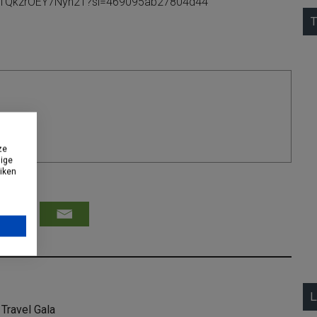
5v0TQkzrOEY7Nyn2T?si=469095ab27804d44
T
ze
dige
uiken
L
 Travel Gala