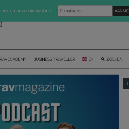
Typ
eer op onze nieuwsbrief:
AANME
je
e-
mailadres
in
RAVECADEMY
BUSINESS TRAVELLER
EN
ZOEKEN
P
T
S