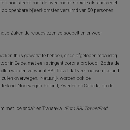
eten, nog steeds met de twee meter sociale afstandsregel.
od op openbare bijeenkomsten verruimd van 50 personen
andse Zaken de reisadviezen versoepelt en er weer
 weken thuis gewerkt te hebben, sinds afgelopen maandag
toor in Eelde, met een stringent corona-protocol. Zodra de
t zullen worden verwacht BBI Travel dat veel mensen IJsland
 zullen overwegen. ‘Natuurlijk worden ook de
ls Ierland, Noorwegen, Finland, Zweden en Canada, op de
am met Icelandair en Transavia.
(Foto BBI Travel/Fred