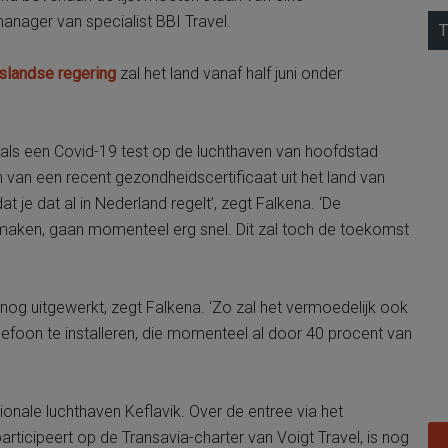
anager van specialist BBI Travel.
T
slandse regering
zal het land vanaf half juni onder
zoals een Covid-19 test op de luchthaven van hoofdstad
n van een recent gezondheidscertificaat uit het land van
t je dat al in Nederland regelt’, zegt Falkena. ‘De
 maken, gaan momenteel erg snel. Dit zal toch de toekomst
 uitgewerkt, zegt Falkena. ‘Zo zal het vermoedelijk ook
lefoon te installeren, die momenteel al door 40 procent van
onale luchthaven Keflavik. Over de entree via het
articipeert op de Transavia-charter van Voigt Travel, is nog