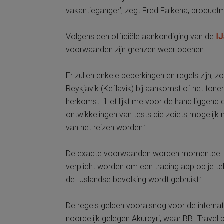
vakantieganger’, zegt Fred Falkena, productm
Volgens een officiële aankondiging van de
IJ
voorwaarden zijn grenzen weer openen.
Er zullen enkele beperkingen en regels zijn, 
Reykjavik (Keflavik) bij aankomst of het tone
herkomst. ‘Het lijkt me voor de hand liggend da
ontwikkelingen van tests die zoiets mogelijk
van het reizen worden.’
De exacte voorwaarden worden momenteel nog
verplicht worden om een tracing app op je te
de IJslandse bevolking wordt gebruikt.’
De regels gelden vooralsnog voor de internati
noordelijk gelegen Akureyri, waar BBI Travel p