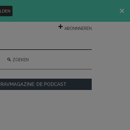
LDEN
INLOGGEN
ABONNNEREN
ZOEKEN
rimaire
RAVMAGAZINE: DE PODCAST
idebar