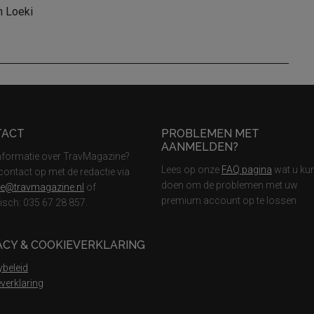
n Loeki
TACT
PROBLEMEN MET
AANMELDEN?
nformatie over TravMagazine?
Lees op onze
FAQ pagina
wat u ku
ontact op met de redactie via
doen om de problemen met uw
ie@travmagazine.nl
of
premium account op te lossen
nisch: 035 67 28 857.
ACY & COOKIEVERKLARING
ybeleid
verklaring